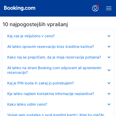
10 najpogostejših vprašanj
Skrčeno
Kaj vse je vključeno v ceno?
Skrčeno
Ali lahko opravim rezervacijo brez kreditne kartice?
Skrčeno
Kako naj se prepričam, da je moja rezervacija potrjena?
Skrčeno
Ali lahko na strani Booking.com odpovem ali spremenim
rezervacijo?
Skrčeno
Kaj je PIN-koda in zakaj jo potrebujem?
Skrčeno
Kje lahko najdem kontaktne informacije nastanitve?
Skrčeno
Kako lahko vidim ceno?
Skrčeno
Vpisal sem podatke o svoji kreditni kartici. Kdaj bo plačilo