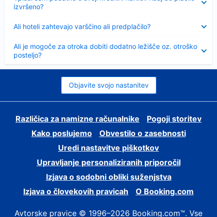
izvršeno?
Skrčeno
Ali hoteli zahtevajo varščino ali predplačilo?
Skrčeno
Ali je mogoče za otroka dobiti dodatno ležišče oz. otroško
posteljo?
Objavite svojo nastanitev
Različica za namizne računalnike
Pogoji storitev
Kako poslujemo
Obvestilo o zasebnosti
Uredi nastavitve piškotkov
Upravljanje personaliziranih priporočil
Izjava o sodobni obliki suženjstva
Izjava o človekovih pravicah
O Booking.com
Avtorske pravice © 1996–2026 Booking.com™. Vse