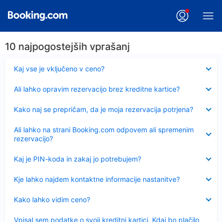
10 najpogostejših vprašanj
Skrčeno
Kaj vse je vključeno v ceno?
Skrčeno
Ali lahko opravim rezervacijo brez kreditne kartice?
Skrčeno
Kako naj se prepričam, da je moja rezervacija potrjena?
Skrčeno
Ali lahko na strani Booking.com odpovem ali spremenim
rezervacijo?
Skrčeno
Kaj je PIN-koda in zakaj jo potrebujem?
Skrčeno
Kje lahko najdem kontaktne informacije nastanitve?
Skrčeno
Kako lahko vidim ceno?
Skrčeno
Vpisal sem podatke o svoji kreditni kartici. Kdaj bo plačilo