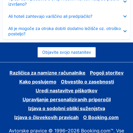
izvršeno?
Skrčeno
Ali hoteli zahtevajo varščino ali predplačilo?
Skrčeno
Ali je mogoče za otroka dobiti dodatno ležišče oz. otroško
posteljo?
Objavite svojo nastanitev
Različica za namizne računalnike
Pogoji storitev
Kako poslujemo
Obvestilo o zasebnosti
Uredi nastavitve piškotkov
Upravljanje personaliziranih priporočil
Izjava o sodobni obliki suženjstva
Izjava o človekovih pravicah
O Booking.com
Avtorske pravice © 1996–2026 Booking.com™. Vse