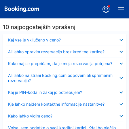
10 najpogostejših vprašanj
Skrčeno
Kaj vse je vključeno v ceno?
Skrčeno
Ali lahko opravim rezervacijo brez kreditne kartice?
Skrčeno
Kako naj se prepričam, da je moja rezervacija potrjena?
Skrčeno
Ali lahko na strani Booking.com odpovem ali spremenim
rezervacijo?
Skrčeno
Kaj je PIN-koda in zakaj jo potrebujem?
Skrčeno
Kje lahko najdem kontaktne informacije nastanitve?
Skrčeno
Kako lahko vidim ceno?
Skrčeno
Vpisal sem podatke o svoji kreditni kartici. Kdaj bo plačilo