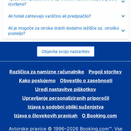
izvršeno?
Skrčeno
Ali hoteli zahtevajo varščino ali predplačilo?
Skrčeno
Ali je mogoče za otroka dobiti dodatno ležišče oz. otroško
posteljo?
Objavite svojo nastanitev
Različica za namizne računalnike
Pogoji storitev
Kako poslujemo
Obvestilo o zasebnosti
Uredi nastavitve piškotkov
Upravljanje personaliziranih priporočil
Izjava o sodobni obliki suženjstva
Izjava o človekovih pravicah
O Booking.com
Avtorske pravice © 1996–2026 Booking.com™. Vse