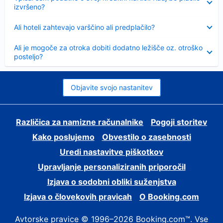
izvršeno?
Skrčeno
Ali hoteli zahtevajo varščino ali predplačilo?
Skrčeno
Ali je mogoče za otroka dobiti dodatno ležišče oz. otroško
posteljo?
Objavite svojo nastanitev
Različica za namizne računalnike
Pogoji storitev
Kako poslujemo
Obvestilo o zasebnosti
Uredi nastavitve piškotkov
Upravljanje personaliziranih priporočil
Izjava o sodobni obliki suženjstva
Izjava o človekovih pravicah
O Booking.com
Avtorske pravice © 1996–2026 Booking.com™. Vse