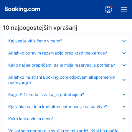
10 najpogostejših vprašanj
Skrčeno
Kaj vse je vključeno v ceno?
Skrčeno
Ali lahko opravim rezervacijo brez kreditne kartice?
Skrčeno
Kako naj se prepričam, da je moja rezervacija potrjena?
Skrčeno
Ali lahko na strani Booking.com odpovem ali spremenim
rezervacijo?
Skrčeno
Kaj je PIN-koda in zakaj jo potrebujem?
Skrčeno
Kje lahko najdem kontaktne informacije nastanitve?
Skrčeno
Kako lahko vidim ceno?
Skrčeno
Vpisal sem podatke o svoji kreditni kartici. Kdaj bo plačilo