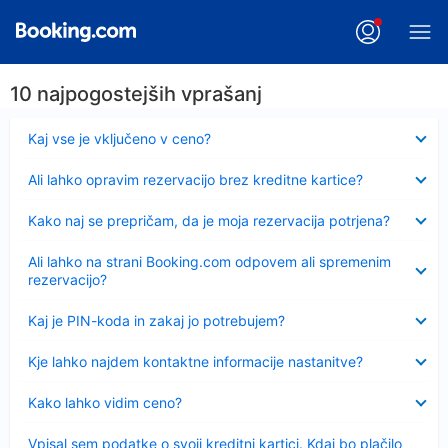
10 najpogostejših vprašanj
Skrčeno
Kaj vse je vključeno v ceno?
Skrčeno
Ali lahko opravim rezervacijo brez kreditne kartice?
Skrčeno
Kako naj se prepričam, da je moja rezervacija potrjena?
Skrčeno
Ali lahko na strani Booking.com odpovem ali spremenim
rezervacijo?
Skrčeno
Kaj je PIN-koda in zakaj jo potrebujem?
Skrčeno
Kje lahko najdem kontaktne informacije nastanitve?
Skrčeno
Kako lahko vidim ceno?
Skrčeno
Vpisal sem podatke o svoji kreditni kartici. Kdaj bo plačilo