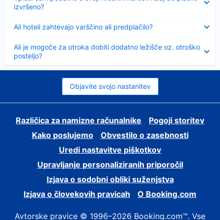
izvršeno?
Skrčeno
Ali hoteli zahtevajo varščino ali predplačilo?
Skrčeno
Ali je mogoče za otroka dobiti dodatno ležišče oz. otroško
posteljo?
Objavite svojo nastanitev
Različica za namizne računalnike
Pogoji storitev
Kako poslujemo
Obvestilo o zasebnosti
Uredi nastavitve piškotkov
Upravljanje personaliziranih priporočil
Izjava o sodobni obliki suženjstva
Izjava o človekovih pravicah
O Booking.com
Avtorske pravice © 1996–2026 Booking.com™. Vse