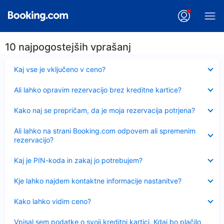
10 najpogostejših vprašanj
Skrčeno
Kaj vse je vključeno v ceno?
Skrčeno
Ali lahko opravim rezervacijo brez kreditne kartice?
Skrčeno
Kako naj se prepričam, da je moja rezervacija potrjena?
Skrčeno
Ali lahko na strani Booking.com odpovem ali spremenim
rezervacijo?
Skrčeno
Kaj je PIN-koda in zakaj jo potrebujem?
Skrčeno
Kje lahko najdem kontaktne informacije nastanitve?
Skrčeno
Kako lahko vidim ceno?
Skrčeno
Vpisal sem podatke o svoji kreditni kartici. Kdaj bo plačilo