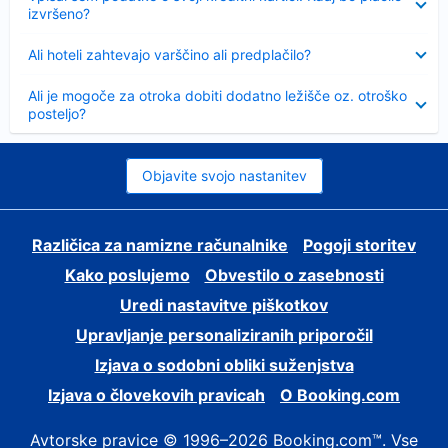
izvršeno?
Skrčeno
Ali hoteli zahtevajo varščino ali predplačilo?
Skrčeno
Ali je mogoče za otroka dobiti dodatno ležišče oz. otroško
posteljo?
Objavite svojo nastanitev
Različica za namizne računalnike
Pogoji storitev
Kako poslujemo
Obvestilo o zasebnosti
Uredi nastavitve piškotkov
Upravljanje personaliziranih priporočil
Izjava o sodobni obliki suženjstva
Izjava o človekovih pravicah
O Booking.com
Avtorske pravice © 1996–2026 Booking.com™. Vse