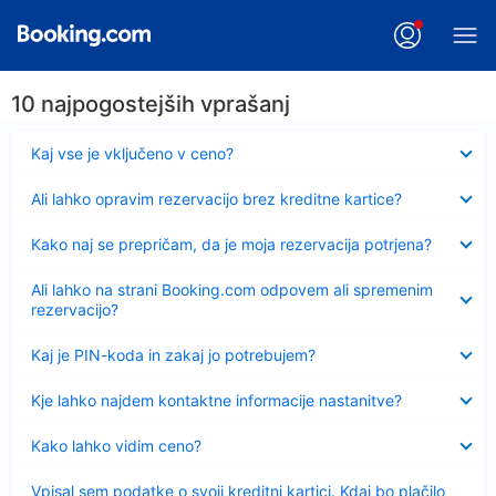
10 najpogostejših vprašanj
Skrčeno
Kaj vse je vključeno v ceno?
Skrčeno
Ali lahko opravim rezervacijo brez kreditne kartice?
Skrčeno
Kako naj se prepričam, da je moja rezervacija potrjena?
Skrčeno
Ali lahko na strani Booking.com odpovem ali spremenim
rezervacijo?
Skrčeno
Kaj je PIN-koda in zakaj jo potrebujem?
Skrčeno
Kje lahko najdem kontaktne informacije nastanitve?
Skrčeno
Kako lahko vidim ceno?
Skrčeno
Vpisal sem podatke o svoji kreditni kartici. Kdaj bo plačilo