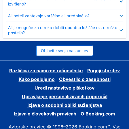
izvršeno?
Skrčeno
Ali hoteli zahtevajo varščino ali predplačilo?
Skrčeno
Ali je mogoče za otroka dobiti dodatno ležišče oz. otroško
posteljo?
Objavite svojo nastanitev
Različica za namizne računalnike
Pogoji storitev
Kako poslujemo
Obvestilo o zasebnosti
Uredi nastavitve piškotkov
Upravljanje personaliziranih priporočil
Izjava o sodobni obliki suženjstva
Izjava o človekovih pravicah
O Booking.com
Avtorske pravice © 1996–2026 Booking.com™. Vse