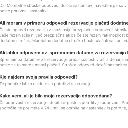
Da! Morebitne stroške odpovedi določi nastanitev, navedeni pa so v
boste poravnali nastanitvi.
Ali moram v primeru odpovedi rezervacije plačati dodatn
Če ste opravili rezervacijo z možnostjo brezplačne odpovedi, stroš
vaše rezervacije ni več brezplačna ali pa če ste rezervirali možnost 
dodaten strošek. Morebitne dodatne stroške boste plačali nastanitvi.
Ali lahko odpovem oz. spremenim datume za rezervacijo b
Sprememba datumov za rezervacije brez možnosti vračila denarja ni
boste za to morda morali plačati. Stroške odpoved določi nastanitev.
Kje najdem svoja pravila odpovedi?
Te podatke lahko najdete na potrditvi rezervacije.
Kako vem, ali je bila moja rezervacija odpovedana?
Če odpoveste rezervacijo, dobite e-pošto s potrditvijo odpovedi. Prev
sporočila ne prejmete v 24 urah, se obrnite na nastanitev in potrdite