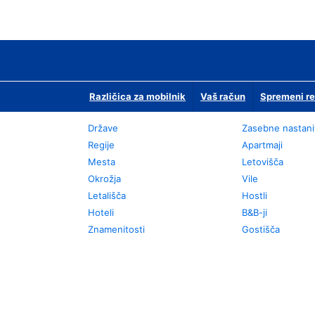
Različica za mobilnik
Vaš račun
Spremeni re
Države
Zasebne nastani
Regije
Apartmaji
Mesta
Letovišča
Okrožja
Vile
Letališča
Hostli
Hoteli
B&B-ji
Znamenitosti
Gostišča