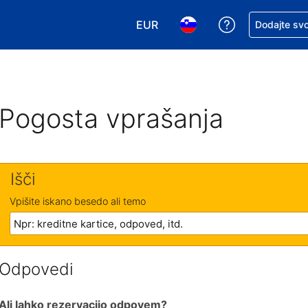
EUR
Zaprosite za 
Dodajte svo
Izbira valute. Vaša trenutna valut
Izbira jezika. Vaš trenutn
Pogosta vprašanja
Išči
Vpišite iskano besedo ali temo
Odpovedi
Ali lahko rezervacijo odpovem?