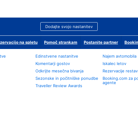
Dodajte svojo nastanitev
zervacijo na spletu
Pomoč strankam
Postanite partner
Bookin
tve
Edinstvene nastanitve
Najem avtomobila
Komentarji gostov
Iskalec letov
Odkrijte mesečna bivanja
Rezervacije restav
Sezonske in počitniške ponudbe
Booking.com za p
agente
Traveller Review Awards