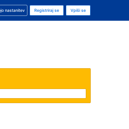
pomoč pri rezervaciji
jo nastanitev
Registriraj se
Vpiši se
a je evro
i jezik je Slovenščini