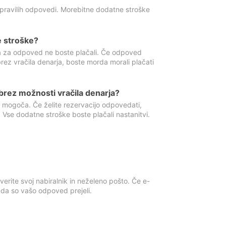
 pravilih odpovedi. Morebitne dodatne stroške
e stroške?
ka za odpoved ne boste plačali. Če odpoved
brez vračila denarja, boste morda morali plačati
rez možnosti vračila denarja?
 mogoča. Če želite rezervacijo odpovedati,
 Vse dodatne stroške boste plačali nastanitvi.
erite svoj nabiralnik in neželeno pošto. Če e-
, da so vašo odpoved prejeli.