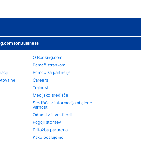
g.com for Business
O Booking.com
Pomoč strankam
racij
Pomoč za partnerje
otovalne
Careers
Trajnost
Medijsko središče
Središče z informacijami glede
varnosti
Odnosi z investitorji
Pogoji storitev
Pritožba partnerja
Kako poslujemo