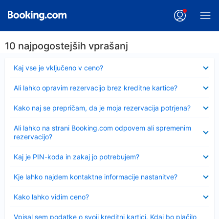
10 najpogostejših vprašanj
Skrčeno
Kaj vse je vključeno v ceno?
Skrčeno
Ali lahko opravim rezervacijo brez kreditne kartice?
Skrčeno
Kako naj se prepričam, da je moja rezervacija potrjena?
Skrčeno
Ali lahko na strani Booking.com odpovem ali spremenim
rezervacijo?
Skrčeno
Kaj je PIN-koda in zakaj jo potrebujem?
Skrčeno
Kje lahko najdem kontaktne informacije nastanitve?
Skrčeno
Kako lahko vidim ceno?
Skrčeno
Vpisal sem podatke o svoji kreditni kartici. Kdaj bo plačilo