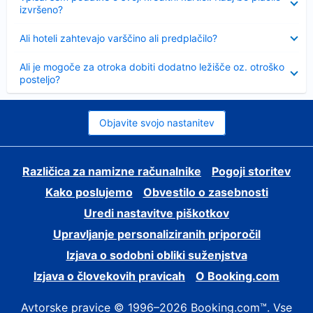
izvršeno?
Skrčeno
Ali hoteli zahtevajo varščino ali predplačilo?
Skrčeno
Ali je mogoče za otroka dobiti dodatno ležišče oz. otroško
posteljo?
Objavite svojo nastanitev
Različica za namizne računalnike
Pogoji storitev
Kako poslujemo
Obvestilo o zasebnosti
Uredi nastavitve piškotkov
Upravljanje personaliziranih priporočil
Izjava o sodobni obliki suženjstva
Izjava o človekovih pravicah
O Booking.com
Avtorske pravice © 1996–2026 Booking.com™. Vse