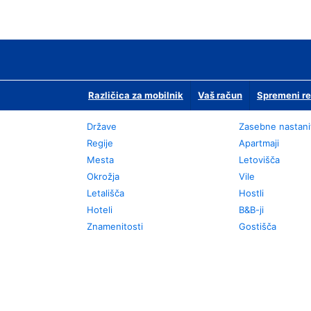
Različica za mobilnik
Vaš račun
Spremeni re
Države
Zasebne nastani
Regije
Apartmaji
Mesta
Letovišča
Okrožja
Vile
Letališča
Hostli
Hoteli
B&B-ji
Znamenitosti
Gostišča