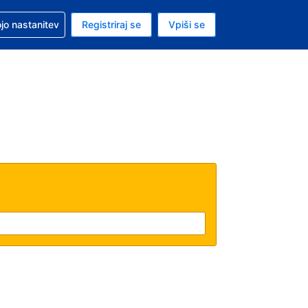
pomoč pri rezervaciji
jo nastanitev
Registriraj se
Vpiši se
a je evro
i jezik je Slovenščini