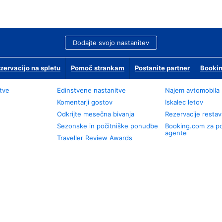
Dodajte svojo nastanitev
zervacijo na spletu
Pomoč strankam
Postanite partner
Bookin
tve
Edinstvene nastanitve
Najem avtomobila
Komentarji gostov
Iskalec letov
Odkrijte mesečna bivanja
Rezervacije restav
Sezonske in počitniške ponudbe
Booking.com za p
agente
Traveller Review Awards