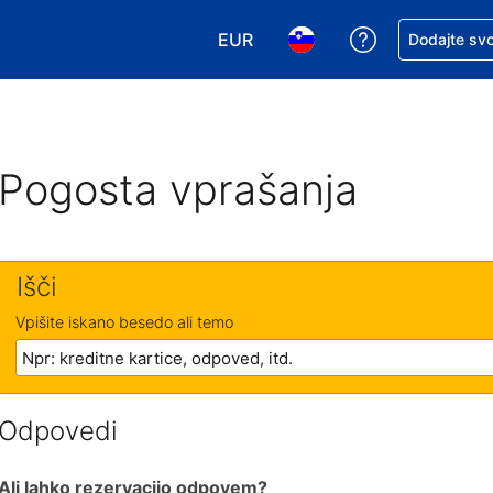
EUR
Zaprosite za 
Dodajte svo
Izbira valute. Vaša trenutna valut
Izbira jezika. Vaš trenutn
Pogosta vprašanja
Išči
Vpišite iskano besedo ali temo
Odpovedi
Ali lahko rezervacijo odpovem?