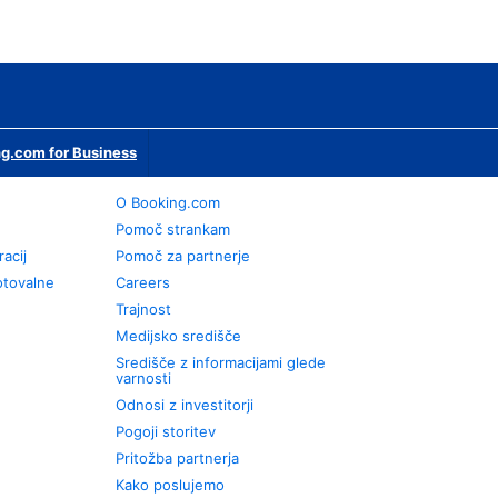
g.com for Business
O Booking.com
Pomoč strankam
racij
Pomoč za partnerje
otovalne
Careers
Trajnost
Medijsko središče
Središče z informacijami glede
varnosti
Odnosi z investitorji
Pogoji storitev
Pritožba partnerja
Kako poslujemo