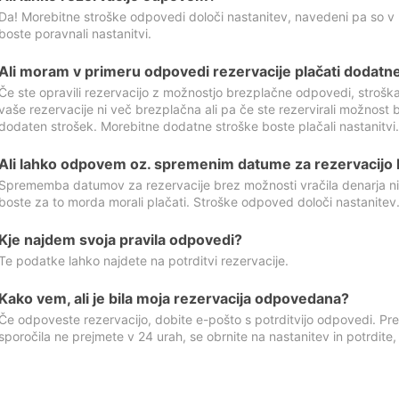
Da! Morebitne stroške odpovedi določi nastanitev, navedeni pa so v
boste poravnali nastanitvi.
Ali moram v primeru odpovedi rezervacije plačati dodatn
Če ste opravili rezervacijo z možnostjo brezplačne odpovedi, stroš
vaše rezervacije ni več brezplačna ali pa če ste rezervirali možnost 
dodaten strošek. Morebitne dodatne stroške boste plačali nastanitvi.
Ali lahko odpovem oz. spremenim datume za rezervacijo b
Sprememba datumov za rezervacije brez možnosti vračila denarja ni
boste za to morda morali plačati. Stroške odpoved določi nastanitev.
Kje najdem svoja pravila odpovedi?
Te podatke lahko najdete na potrditvi rezervacije.
Kako vem, ali je bila moja rezervacija odpovedana?
Če odpoveste rezervacijo, dobite e-pošto s potrditvijo odpovedi. Prev
sporočila ne prejmete v 24 urah, se obrnite na nastanitev in potrdite