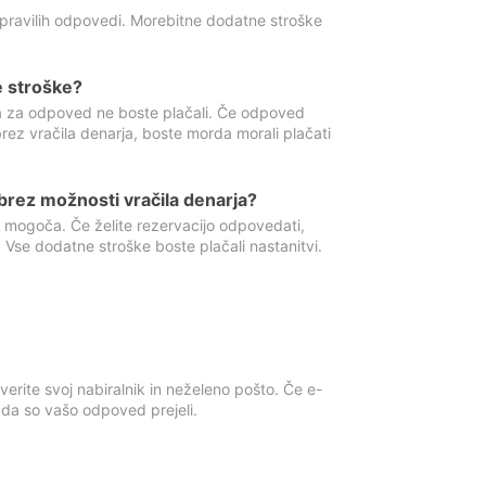
 pravilih odpovedi. Morebitne dodatne stroške
e stroške?
ka za odpoved ne boste plačali. Če odpoved
brez vračila denarja, boste morda morali plačati
rez možnosti vračila denarja?
 mogoča. Če želite rezervacijo odpovedati,
 Vse dodatne stroške boste plačali nastanitvi.
erite svoj nabiralnik in neželeno pošto. Če e-
, da so vašo odpoved prejeli.