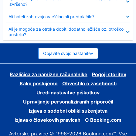
izvršeno?
Skrčeno
Ali hoteli zahtevajo varščino ali predplačilo?
Skrčeno
Ali je mogoče za otroka dobiti dodatno ležišče oz. otroško
posteljo?
Objavite svojo nastanitev
Različica za namizne računalnike
Pogoji storitev
Kako poslujemo
Obvestilo o zasebnosti
Uredi nastavitve piškotkov
Upravljanje personaliziranih priporočil
Izjava o sodobni obliki suženjstva
Izjava o človekovih pravicah
O Booking.com
Avtorske pravice © 1996–2026 Booking.com™. Vse