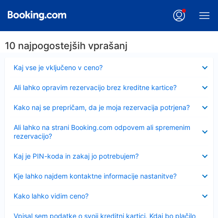
10 najpogostejših vprašanj
Skrčeno
Kaj vse je vključeno v ceno?
Skrčeno
Ali lahko opravim rezervacijo brez kreditne kartice?
Skrčeno
Kako naj se prepričam, da je moja rezervacija potrjena?
Skrčeno
Ali lahko na strani Booking.com odpovem ali spremenim
rezervacijo?
Skrčeno
Kaj je PIN-koda in zakaj jo potrebujem?
Skrčeno
Kje lahko najdem kontaktne informacije nastanitve?
Skrčeno
Kako lahko vidim ceno?
Skrčeno
Vpisal sem podatke o svoji kreditni kartici. Kdaj bo plačilo