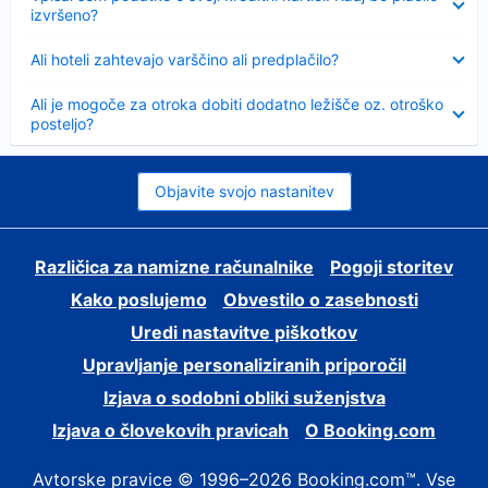
izvršeno?
Skrčeno
Ali hoteli zahtevajo varščino ali predplačilo?
Skrčeno
Ali je mogoče za otroka dobiti dodatno ležišče oz. otroško
posteljo?
Objavite svojo nastanitev
Različica za namizne računalnike
Pogoji storitev
Kako poslujemo
Obvestilo o zasebnosti
Uredi nastavitve piškotkov
Upravljanje personaliziranih priporočil
Izjava o sodobni obliki suženjstva
Izjava o človekovih pravicah
O Booking.com
Avtorske pravice © 1996–2026 Booking.com™. Vse