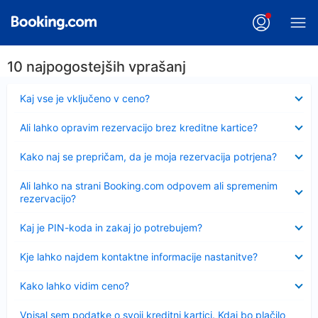
10 najpogostejših vprašanj
Skrčeno
Kaj vse je vključeno v ceno?
Skrčeno
Ali lahko opravim rezervacijo brez kreditne kartice?
Skrčeno
Kako naj se prepričam, da je moja rezervacija potrjena?
Skrčeno
Ali lahko na strani Booking.com odpovem ali spremenim
rezervacijo?
Skrčeno
Kaj je PIN-koda in zakaj jo potrebujem?
Skrčeno
Kje lahko najdem kontaktne informacije nastanitve?
Skrčeno
Kako lahko vidim ceno?
Skrčeno
Vpisal sem podatke o svoji kreditni kartici. Kdaj bo plačilo