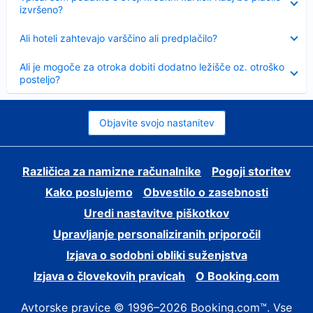
izvršeno?
Skrčeno
Ali hoteli zahtevajo varščino ali predplačilo?
Skrčeno
Ali je mogoče za otroka dobiti dodatno ležišče oz. otroško
posteljo?
Objavite svojo nastanitev
Različica za namizne računalnike
Pogoji storitev
Kako poslujemo
Obvestilo o zasebnosti
Uredi nastavitve piškotkov
Upravljanje personaliziranih priporočil
Izjava o sodobni obliki suženjstva
Izjava o človekovih pravicah
O Booking.com
Avtorske pravice © 1996–2026 Booking.com™. Vse