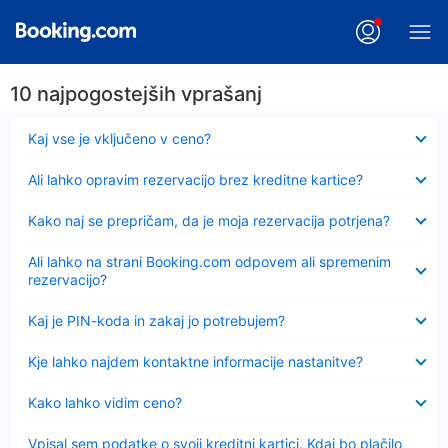
10 najpogostejših vprašanj
Skrčeno
Kaj vse je vključeno v ceno?
Skrčeno
Ali lahko opravim rezervacijo brez kreditne kartice?
Skrčeno
Kako naj se prepričam, da je moja rezervacija potrjena?
Skrčeno
Ali lahko na strani Booking.com odpovem ali spremenim
rezervacijo?
Skrčeno
Kaj je PIN-koda in zakaj jo potrebujem?
Skrčeno
Kje lahko najdem kontaktne informacije nastanitve?
Skrčeno
Kako lahko vidim ceno?
Skrčeno
Vpisal sem podatke o svoji kreditni kartici. Kdaj bo plačilo