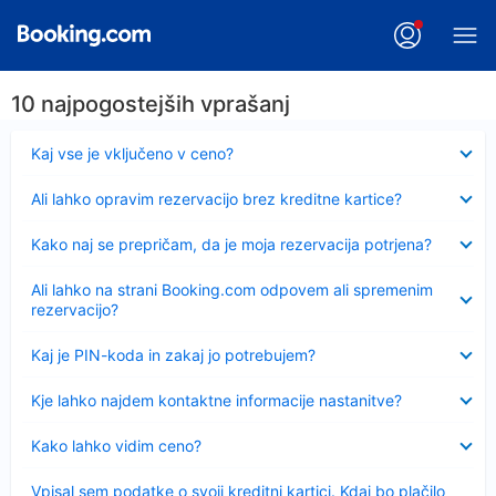
10 najpogostejših vprašanj
Skrčeno
Kaj vse je vključeno v ceno?
Skrčeno
Ali lahko opravim rezervacijo brez kreditne kartice?
Skrčeno
Kako naj se prepričam, da je moja rezervacija potrjena?
Skrčeno
Ali lahko na strani Booking.com odpovem ali spremenim
rezervacijo?
Skrčeno
Kaj je PIN-koda in zakaj jo potrebujem?
Skrčeno
Kje lahko najdem kontaktne informacije nastanitve?
Skrčeno
Kako lahko vidim ceno?
Skrčeno
Vpisal sem podatke o svoji kreditni kartici. Kdaj bo plačilo