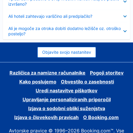
izvršeno?
Skrčeno
Ali hoteli zahtevajo varščino ali predplačilo?
Skrčeno
Ali je mogoče za otroka dobiti dodatno ležišče oz. otroško
posteljo?
Objavite svojo nastanitev
Različica za namizne računalnike
Pogoji storitev
Kako poslujemo
Obvestilo o zasebnosti
Uredi nastavitve piškotkov
Upravljanje personaliziranih priporočil
Izjava o sodobni obliki suženjstva
Izjava o človekovih pravicah
O Booking.com
Avtorske pravice © 1996–2026 Booking.com™. Vse