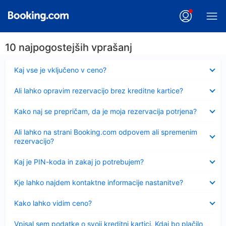
10 najpogostejših vprašanj
Skrčeno
Kaj vse je vključeno v ceno?
Skrčeno
Ali lahko opravim rezervacijo brez kreditne kartice?
Skrčeno
Kako naj se prepričam, da je moja rezervacija potrjena?
Skrčeno
Ali lahko na strani Booking.com odpovem ali spremenim
rezervacijo?
Skrčeno
Kaj je PIN-koda in zakaj jo potrebujem?
Skrčeno
Kje lahko najdem kontaktne informacije nastanitve?
Skrčeno
Kako lahko vidim ceno?
Skrčeno
Vpisal sem podatke o svoji kreditni kartici. Kdaj bo plačilo