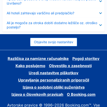
izvršeno?
Skrčeno
Ali hoteli zahtevajo varščino ali predplačilo?
Skrčeno
Ali je mogoče za otroka dobiti dodatno ležišče oz. otroško
posteljo?
Objavite svojo nastanitev
Različica za namizne računalnike
Pogoji storitev
Kako poslujemo
Obvestilo o zasebnosti
Uredi nastavitve piškotkov
Upravljanje personaliziranih priporočil
Izjava o sodobni obliki suženjstva
Izjava o človekovih pravicah
O Booking.com
Avtorske pravice © 1996–2026 Booking.com™. Vse