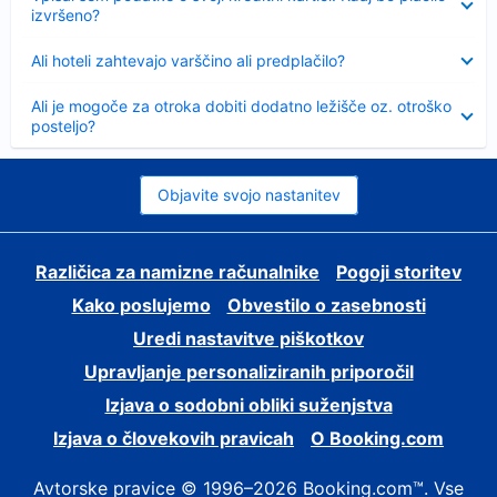
izvršeno?
Skrčeno
Ali hoteli zahtevajo varščino ali predplačilo?
Skrčeno
Ali je mogoče za otroka dobiti dodatno ležišče oz. otroško
posteljo?
Objavite svojo nastanitev
Različica za namizne računalnike
Pogoji storitev
Kako poslujemo
Obvestilo o zasebnosti
Uredi nastavitve piškotkov
Upravljanje personaliziranih priporočil
Izjava o sodobni obliki suženjstva
Izjava o človekovih pravicah
O Booking.com
Avtorske pravice © 1996–2026 Booking.com™. Vse