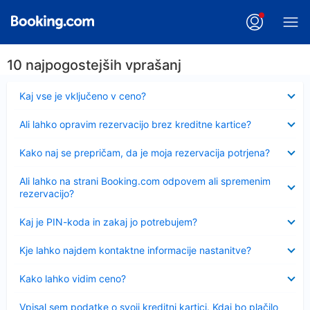
10 najpogostejših vprašanj
Skrčeno
Kaj vse je vključeno v ceno?
Skrčeno
Ali lahko opravim rezervacijo brez kreditne kartice?
Skrčeno
Kako naj se prepričam, da je moja rezervacija potrjena?
Skrčeno
Ali lahko na strani Booking.com odpovem ali spremenim
rezervacijo?
Skrčeno
Kaj je PIN-koda in zakaj jo potrebujem?
Skrčeno
Kje lahko najdem kontaktne informacije nastanitve?
Skrčeno
Kako lahko vidim ceno?
Skrčeno
Vpisal sem podatke o svoji kreditni kartici. Kdaj bo plačilo