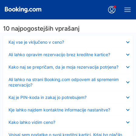
10 najpogostejših vprašanj
Skrčeno
Kaj vse je vključeno v ceno?
Skrčeno
Ali lahko opravim rezervacijo brez kreditne kartice?
Skrčeno
Kako naj se prepričam, da je moja rezervacija potrjena?
Skrčeno
Ali lahko na strani Booking.com odpovem ali spremenim
rezervacijo?
Skrčeno
Kaj je PIN-koda in zakaj jo potrebujem?
Skrčeno
Kje lahko najdem kontaktne informacije nastanitve?
Skrčeno
Kako lahko vidim ceno?
Skrčeno
Vpisal sem podatke o svoji kreditni kartici. Kdaj bo plačilo