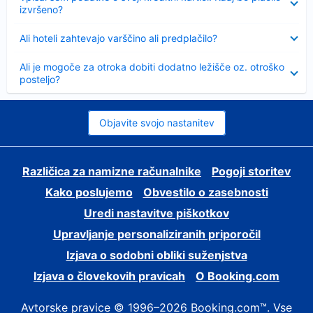
izvršeno?
Skrčeno
Ali hoteli zahtevajo varščino ali predplačilo?
Skrčeno
Ali je mogoče za otroka dobiti dodatno ležišče oz. otroško
posteljo?
Objavite svojo nastanitev
Različica za namizne računalnike
Pogoji storitev
Kako poslujemo
Obvestilo o zasebnosti
Uredi nastavitve piškotkov
Upravljanje personaliziranih priporočil
Izjava o sodobni obliki suženjstva
Izjava o človekovih pravicah
O Booking.com
Avtorske pravice © 1996–2026 Booking.com™. Vse