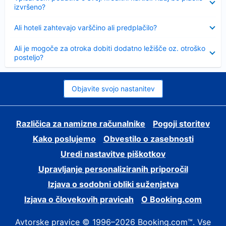
izvršeno?
Skrčeno
Ali hoteli zahtevajo varščino ali predplačilo?
Skrčeno
Ali je mogoče za otroka dobiti dodatno ležišče oz. otroško
posteljo?
Objavite svojo nastanitev
Različica za namizne računalnike
Pogoji storitev
Kako poslujemo
Obvestilo o zasebnosti
Uredi nastavitve piškotkov
Upravljanje personaliziranih priporočil
Izjava o sodobni obliki suženjstva
Izjava o človekovih pravicah
O Booking.com
Avtorske pravice © 1996–2026 Booking.com™. Vse