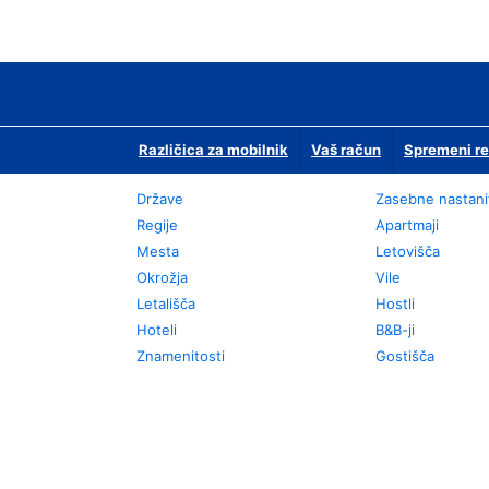
Različica za mobilnik
Vaš račun
Spremeni re
Države
Zasebne nastani
Regije
Apartmaji
Mesta
Letovišča
Okrožja
Vile
Letališča
Hostli
Hoteli
B&B-ji
Znamenitosti
Gostišča