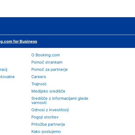
g.com for Business
O Booking.com
Pomoč strankam
racij
Pomoč za partnerje
otovalne
Careers
Trajnost
Medijsko središče
Središče z informacijami glede
varnosti
Odnosi z investitorji
Pogoji storitev
Pritožba partnerja
Kako poslujemo