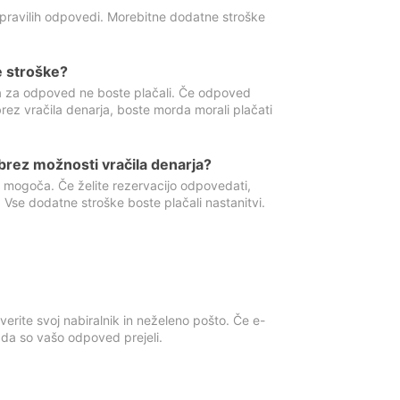
 pravilih odpovedi. Morebitne dodatne stroške
e stroške?
ka za odpoved ne boste plačali. Če odpoved
brez vračila denarja, boste morda morali plačati
rez možnosti vračila denarja?
 mogoča. Če želite rezervacijo odpovedati,
 Vse dodatne stroške boste plačali nastanitvi.
erite svoj nabiralnik in neželeno pošto. Če e-
, da so vašo odpoved prejeli.