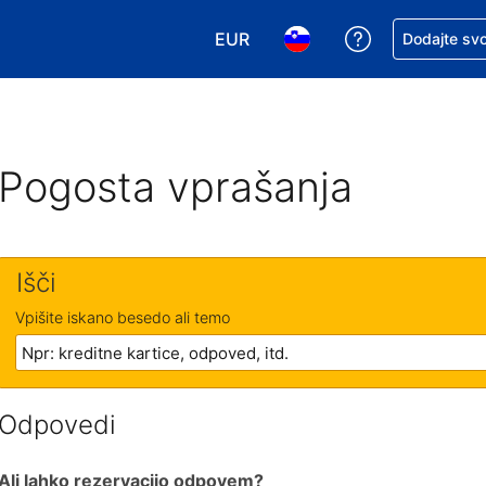
EUR
Zaprosite za 
Dodajte svo
Izbira valute. Vaša trenutna valut
Izbira jezika. Vaš trenutn
Pogosta vprašanja
Išči
Vpišite iskano besedo ali temo
Odpovedi
Ali lahko rezervacijo odpovem?