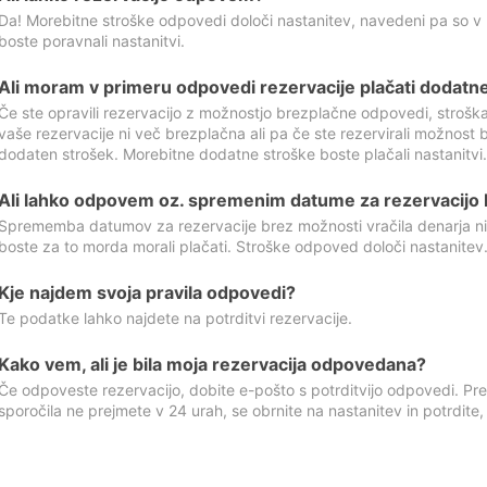
Da! Morebitne stroške odpovedi določi nastanitev, navedeni pa so v
boste poravnali nastanitvi.
Ali moram v primeru odpovedi rezervacije plačati dodatn
Če ste opravili rezervacijo z možnostjo brezplačne odpovedi, stroš
vaše rezervacije ni več brezplačna ali pa če ste rezervirali možnost 
dodaten strošek. Morebitne dodatne stroške boste plačali nastanitvi.
Ali lahko odpovem oz. spremenim datume za rezervacijo b
Sprememba datumov za rezervacije brez možnosti vračila denarja ni
boste za to morda morali plačati. Stroške odpoved določi nastanitev.
Kje najdem svoja pravila odpovedi?
Te podatke lahko najdete na potrditvi rezervacije.
Kako vem, ali je bila moja rezervacija odpovedana?
Če odpoveste rezervacijo, dobite e-pošto s potrditvijo odpovedi. Prev
sporočila ne prejmete v 24 urah, se obrnite na nastanitev in potrdite