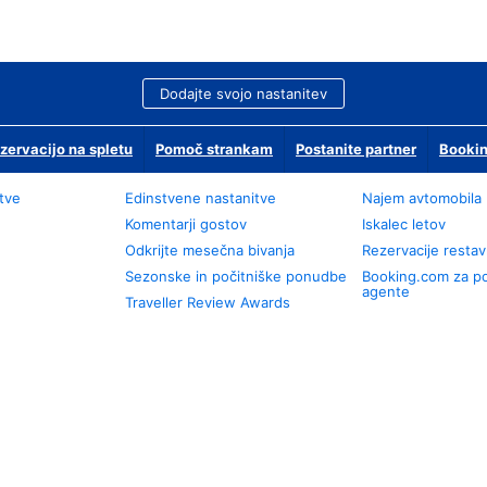
Dodajte svojo nastanitev
zervacijo na spletu
Pomoč strankam
Postanite partner
Bookin
tve
Edinstvene nastanitve
Najem avtomobila
Komentarji gostov
Iskalec letov
Odkrijte mesečna bivanja
Rezervacije restav
Sezonske in počitniške ponudbe
Booking.com za p
agente
Traveller Review Awards