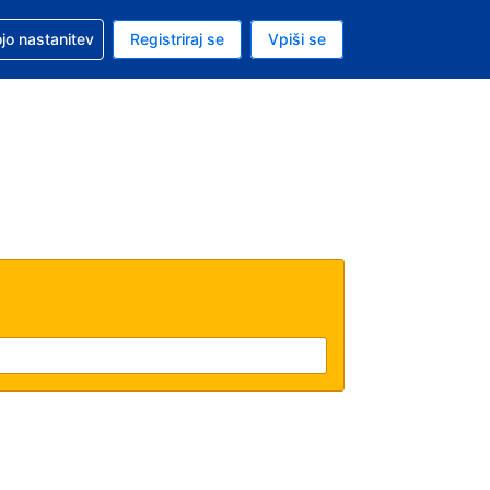
pomoč pri rezervaciji
jo nastanitev
Registriraj se
Vpiši se
a je evro
i jezik je Slovenščini