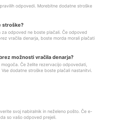
 pravilih odpovedi. Morebitne dodatne stroške
e stroške?
ka za odpoved ne boste plačali. Če odpoved
brez vračila denarja, boste morda morali plačati
rez možnosti vračila denarja?
 mogoča. Če želite rezervacijo odpovedati,
 Vse dodatne stroške boste plačali nastanitvi.
erite svoj nabiralnik in neželeno pošto. Če e-
, da so vašo odpoved prejeli.