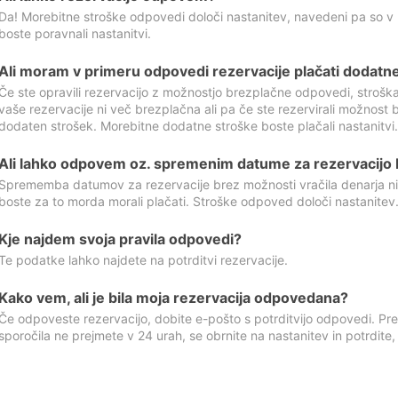
Da! Morebitne stroške odpovedi določi nastanitev, navedeni pa so v
boste poravnali nastanitvi.
Ali moram v primeru odpovedi rezervacije plačati dodatn
Če ste opravili rezervacijo z možnostjo brezplačne odpovedi, stroš
vaše rezervacije ni več brezplačna ali pa če ste rezervirali možnost 
dodaten strošek. Morebitne dodatne stroške boste plačali nastanitvi.
Ali lahko odpovem oz. spremenim datume za rezervacijo b
Sprememba datumov za rezervacije brez možnosti vračila denarja ni
boste za to morda morali plačati. Stroške odpoved določi nastanitev.
Kje najdem svoja pravila odpovedi?
Te podatke lahko najdete na potrditvi rezervacije.
Kako vem, ali je bila moja rezervacija odpovedana?
Če odpoveste rezervacijo, dobite e-pošto s potrditvijo odpovedi. Prev
sporočila ne prejmete v 24 urah, se obrnite na nastanitev in potrdite