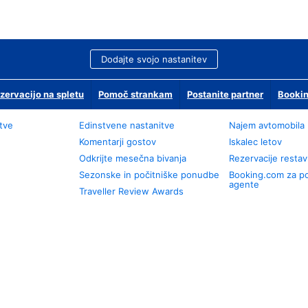
Dodajte svojo nastanitev
zervacijo na spletu
Pomoč strankam
Postanite partner
Bookin
tve
Edinstvene nastanitve
Najem avtomobila
Komentarji gostov
Iskalec letov
Odkrijte mesečna bivanja
Rezervacije restav
Sezonske in počitniške ponudbe
Booking.com za p
agente
Traveller Review Awards