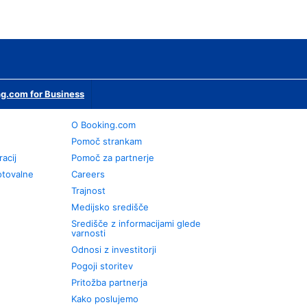
g.com for Business
O Booking.com
Pomoč strankam
racij
Pomoč za partnerje
otovalne
Careers
Trajnost
Medijsko središče
Središče z informacijami glede
varnosti
Odnosi z investitorji
Pogoji storitev
Pritožba partnerja
Kako poslujemo