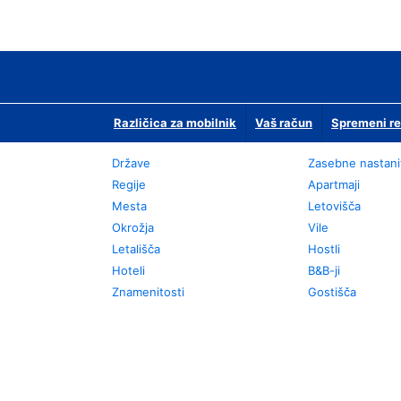
Različica za mobilnik
Vaš račun
Spremeni re
Države
Zasebne nastani
Regije
Apartmaji
Mesta
Letovišča
Okrožja
Vile
Letališča
Hostli
Hoteli
B&B-ji
Znamenitosti
Gostišča