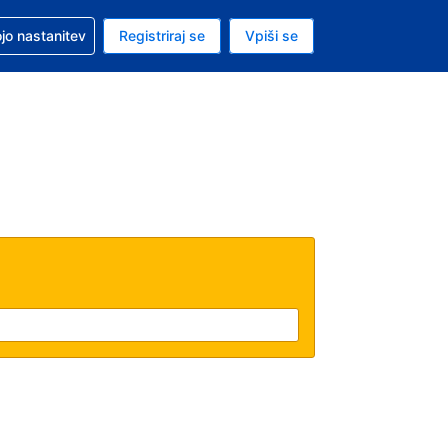
pomoč pri rezervaciji
jo nastanitev
Registriraj se
Vpiši se
a je ameriški dolar
i jezik je Slovenščini