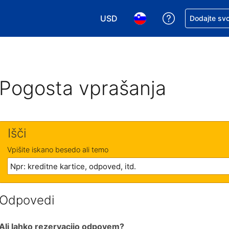
USD
Zaprosite za 
Dodajte svo
Izbira valute. Vaša trenutna valut
Izbira jezika. Vaš trenutn
Pogosta vprašanja
Išči
Vpišite iskano besedo ali temo
Odpovedi
Ali lahko rezervacijo odpovem?