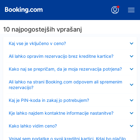
10 najpogostejših vprašanj
Skrčeno
Kaj vse je vključeno v ceno?
Skrčeno
Ali lahko opravim rezervacijo brez kreditne kartice?
Skrčeno
Kako naj se prepričam, da je moja rezervacija potrjena?
Skrčeno
Ali lahko na strani Booking.com odpovem ali spremenim
rezervacijo?
Skrčeno
Kaj je PIN-koda in zakaj jo potrebujem?
Skrčeno
Kje lahko najdem kontaktne informacije nastanitve?
Skrčeno
Kako lahko vidim ceno?
Skrčeno
Vpisal sem podatke o svoji kreditni kartici. Kdaj bo plačilo