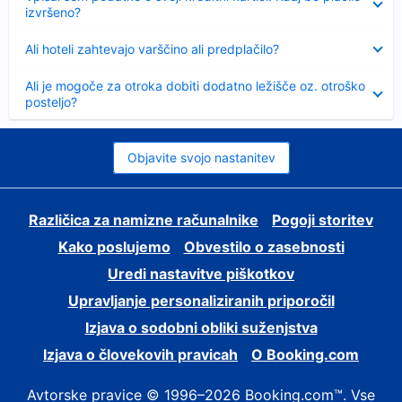
izvršeno?
Skrčeno
Ali hoteli zahtevajo varščino ali predplačilo?
Skrčeno
Ali je mogoče za otroka dobiti dodatno ležišče oz. otroško
posteljo?
Objavite svojo nastanitev
Različica za namizne računalnike
Pogoji storitev
Kako poslujemo
Obvestilo o zasebnosti
Uredi nastavitve piškotkov
Upravljanje personaliziranih priporočil
Izjava o sodobni obliki suženjstva
Izjava o človekovih pravicah
O Booking.com
Avtorske pravice © 1996–2026 Booking.com™. Vse