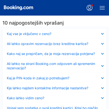
10 najpogostejših vprašanj
Skrčeno
Kaj vse je vključeno v ceno?
Skrčeno
Ali lahko opravim rezervacijo brez kreditne kartice?
Skrčeno
Kako naj se prepričam, da je moja rezervacija potrjena?
Skrčeno
Ali lahko na strani Booking.com odpovem ali spremenim
rezervacijo?
Skrčeno
Kaj je PIN-koda in zakaj jo potrebujem?
Skrčeno
Kje lahko najdem kontaktne informacije nastanitve?
Skrčeno
Kako lahko vidim ceno?
Skrčeno
Vpisal sem podatke o svoji kreditni kartici. Kdaj bo plačilo