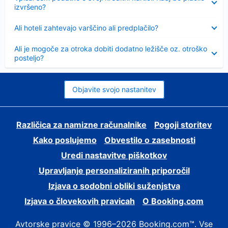
izvršeno?
Skrčeno
Ali hoteli zahtevajo varščino ali predplačilo?
Skrčeno
Ali je mogoče za otroka dobiti dodatno ležišče oz. otroško
posteljo?
Objavite svojo nastanitev
Različica za namizne računalnike
Pogoji storitev
Kako poslujemo
Obvestilo o zasebnosti
Uredi nastavitve piškotkov
Upravljanje personaliziranih priporočil
Izjava o sodobni obliki suženjstva
Izjava o človekovih pravicah
O Booking.com
Avtorske pravice © 1996–2026 Booking.com™. Vse