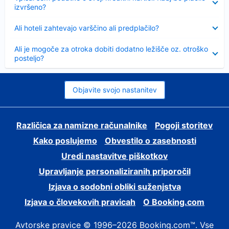
izvršeno?
Skrčeno
Ali hoteli zahtevajo varščino ali predplačilo?
Skrčeno
Ali je mogoče za otroka dobiti dodatno ležišče oz. otroško
posteljo?
Objavite svojo nastanitev
Različica za namizne računalnike
Pogoji storitev
Kako poslujemo
Obvestilo o zasebnosti
Uredi nastavitve piškotkov
Upravljanje personaliziranih priporočil
Izjava o sodobni obliki suženjstva
Izjava o človekovih pravicah
O Booking.com
Avtorske pravice © 1996–2026 Booking.com™. Vse