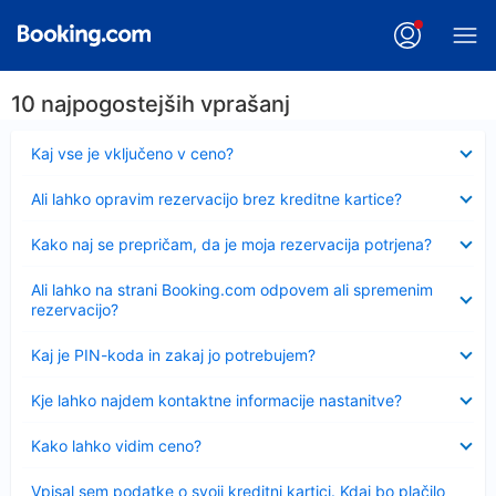
10 najpogostejših vprašanj
Skrčeno
Kaj vse je vključeno v ceno?
Skrčeno
Ali lahko opravim rezervacijo brez kreditne kartice?
Skrčeno
Kako naj se prepričam, da je moja rezervacija potrjena?
Skrčeno
Ali lahko na strani Booking.com odpovem ali spremenim
rezervacijo?
Skrčeno
Kaj je PIN-koda in zakaj jo potrebujem?
Skrčeno
Kje lahko najdem kontaktne informacije nastanitve?
Skrčeno
Kako lahko vidim ceno?
Skrčeno
Vpisal sem podatke o svoji kreditni kartici. Kdaj bo plačilo