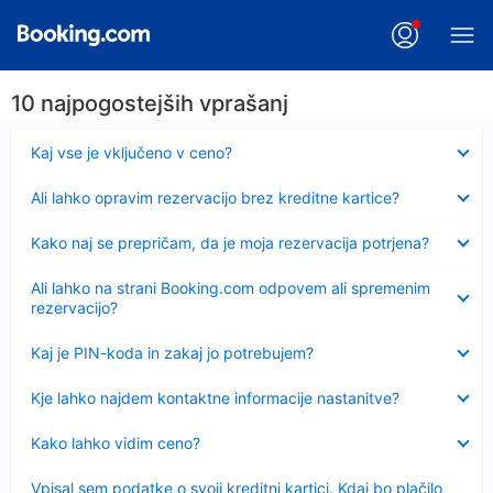
10 najpogostejših vprašanj
Skrčeno
Kaj vse je vključeno v ceno?
Skrčeno
Ali lahko opravim rezervacijo brez kreditne kartice?
Skrčeno
Kako naj se prepričam, da je moja rezervacija potrjena?
Skrčeno
Ali lahko na strani Booking.com odpovem ali spremenim
rezervacijo?
Skrčeno
Kaj je PIN-koda in zakaj jo potrebujem?
Skrčeno
Kje lahko najdem kontaktne informacije nastanitve?
Skrčeno
Kako lahko vidim ceno?
Skrčeno
Vpisal sem podatke o svoji kreditni kartici. Kdaj bo plačilo