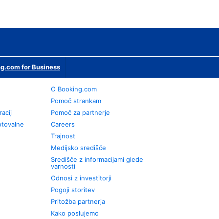
g.com for Business
O Booking.com
Pomoč strankam
racij
Pomoč za partnerje
otovalne
Careers
Trajnost
Medijsko središče
Središče z informacijami glede
varnosti
Odnosi z investitorji
Pogoji storitev
Pritožba partnerja
Kako poslujemo