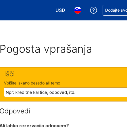
USD
Zaprosite za 
Dodajte svo
Izbira valute. Vaša trenutna valut
Izbira jezika. Vaš trenutn
Pogosta vprašanja
Išči
Vpišite iskano besedo ali temo
Odpovedi
Ali lahko rezervacijo odpovem?