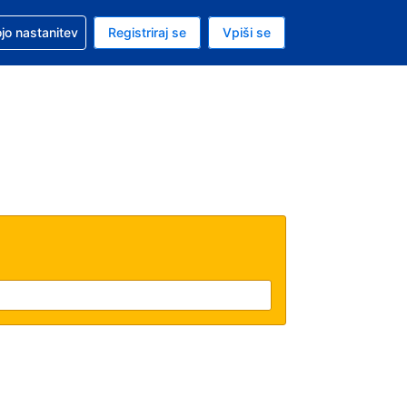
pomoč pri rezervaciji
jo nastanitev
Registriraj se
Vpiši se
a je ameriški dolar
i jezik je Slovenščini