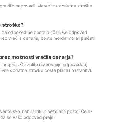
 pravilih odpovedi. Morebitne dodatne stroške
e stroške?
ka za odpoved ne boste plačali. Če odpoved
brez vračila denarja, boste morda morali plačati
rez možnosti vračila denarja?
 mogoča. Če želite rezervacijo odpovedati,
 Vse dodatne stroške boste plačali nastanitvi.
erite svoj nabiralnik in neželeno pošto. Če e-
, da so vašo odpoved prejeli.