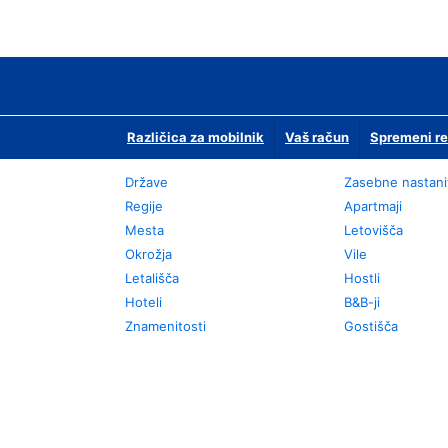
Različica za mobilnik
Vaš račun
Spremeni re
Države
Zasebne nastani
Regije
Apartmaji
Mesta
Letovišča
Okrožja
Vile
Letališča
Hostli
Hoteli
B&B-ji
Znamenitosti
Gostišča