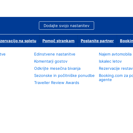
Dodajte svojo nastanitev
zervacijo na spletu
Pomoč strankam
Postanite partner
Bookin
tve
Edinstvene nastanitve
Najem avtomobila
Komentarji gostov
Iskalec letov
Odkrijte mesečna bivanja
Rezervacije restav
Sezonske in počitniške ponudbe
Booking.com za p
agente
Traveller Review Awards