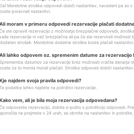
Da! Morebitne stroške odpovedi določi nastanitev, navedeni pa so v
boste poravnali nastanitvi.
Ali moram v primeru odpovedi rezervacije plačati dodatn
Če ste opravili rezervacijo z možnostjo brezplačne odpovedi, stroš
vaše rezervacije ni več brezplačna ali pa če ste rezervirali možnost 
dodaten strošek. Morebitne dodatne stroške boste plačali nastanitvi.
Ali lahko odpovem oz. spremenim datume za rezervacijo b
Sprememba datumov za rezervacije brez možnosti vračila denarja ni
boste za to morda morali plačati. Stroške odpoved določi nastanitev.
Kje najdem svoja pravila odpovedi?
Te podatke lahko najdete na potrditvi rezervacije.
Kako vem, ali je bila moja rezervacija odpovedana?
Če odpoveste rezervacijo, dobite e-pošto s potrditvijo odpovedi. Prev
sporočila ne prejmete v 24 urah, se obrnite na nastanitev in potrdite