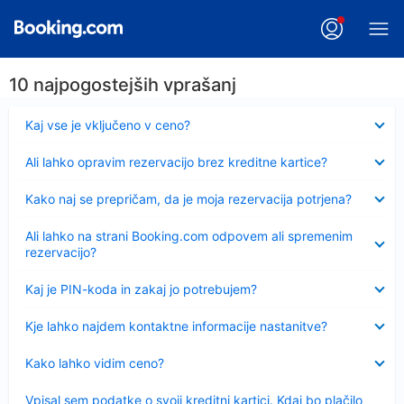
10 najpogostejših vprašanj
Skrčeno
Kaj vse je vključeno v ceno?
Skrčeno
Ali lahko opravim rezervacijo brez kreditne kartice?
Skrčeno
Kako naj se prepričam, da je moja rezervacija potrjena?
Skrčeno
Ali lahko na strani Booking.com odpovem ali spremenim
rezervacijo?
Skrčeno
Kaj je PIN-koda in zakaj jo potrebujem?
Skrčeno
Kje lahko najdem kontaktne informacije nastanitve?
Skrčeno
Kako lahko vidim ceno?
Skrčeno
Vpisal sem podatke o svoji kreditni kartici. Kdaj bo plačilo