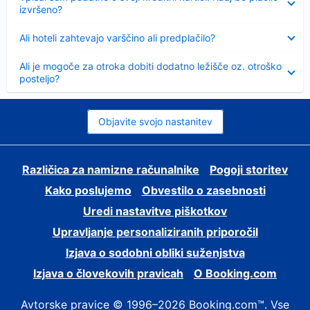
izvršeno?
Skrčeno
Ali hoteli zahtevajo varščino ali predplačilo?
Skrčeno
Ali je mogoče za otroka dobiti dodatno ležišče oz. otroško
posteljo?
Objavite svojo nastanitev
Različica za namizne računalnike
Pogoji storitev
Kako poslujemo
Obvestilo o zasebnosti
Uredi nastavitve piškotkov
Upravljanje personaliziranih priporočil
Izjava o sodobni obliki suženjstva
Izjava o človekovih pravicah
O Booking.com
Avtorske pravice © 1996–2026 Booking.com™. Vse