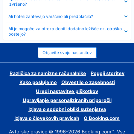
izvršeno?
Skrčeno
Ali hoteli zahtevajo varščino ali predplačilo?
Skrčeno
Ali je mogoče za otroka dobiti dodatno ležišče oz. otroško
posteljo?
Objavite svojo nastanitev
Različica za namizne računalnike
Pogoji storitev
Kako poslujemo
Obvestilo o zasebnosti
Uredi nastavitve piškotkov
Upravljanje personaliziranih priporočil
Izjava o sodobni obliki suženjstva
Izjava o človekovih pravicah
O Booking.com
Avtorske pravice © 1996–2026 Booking.com™. Vse