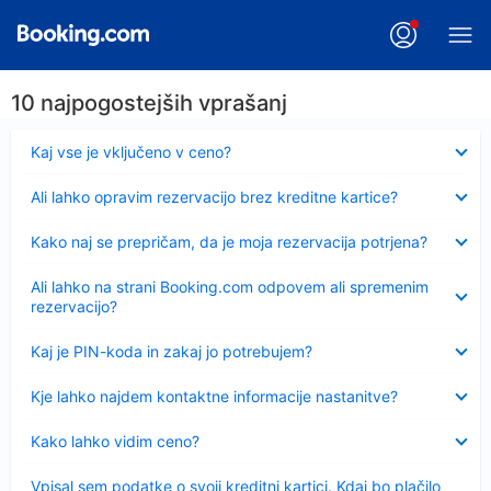
10 najpogostejših vprašanj
Skrčeno
Kaj vse je vključeno v ceno?
Skrčeno
Ali lahko opravim rezervacijo brez kreditne kartice?
Skrčeno
Kako naj se prepričam, da je moja rezervacija potrjena?
Skrčeno
Ali lahko na strani Booking.com odpovem ali spremenim
rezervacijo?
Skrčeno
Kaj je PIN-koda in zakaj jo potrebujem?
Skrčeno
Kje lahko najdem kontaktne informacije nastanitve?
Skrčeno
Kako lahko vidim ceno?
Skrčeno
Vpisal sem podatke o svoji kreditni kartici. Kdaj bo plačilo