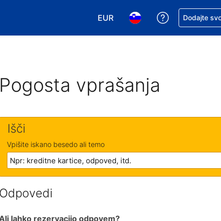
EUR
Zaprosite za 
Dodajte svo
Izbira valute. Vaša trenutna valut
Izbira jezika. Vaš trenutn
Pogosta vprašanja
Išči
Vpišite iskano besedo ali temo
Odpovedi
Ali lahko rezervacijo odpovem?