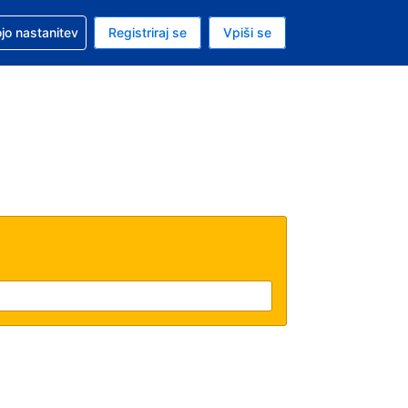
pomoč pri rezervaciji
jo nastanitev
Registriraj se
Vpiši se
a je evro
i jezik je Slovenščini