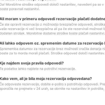
Da! Morebitne stroške odpovedi določi nastanitev, navedeni pa so v
boste poravnali nastanitvi.
Ali moram v primeru odpovedi rezervacije plačati dodatn
Če ste opravili rezervacijo z možnostjo brezplačne odpovedi, stroš
vaše rezervacije ni več brezplačna ali pa če ste rezervirali možnost 
dodaten strošek. Morebitne dodatne stroške boste plačali nastanitvi.
Ali lahko odpovem oz. spremenim datume za rezervacijo b
Sprememba datumov za rezervacije brez možnosti vračila denarja ni
boste za to morda morali plačati. Stroške odpoved določi nastanitev.
Kje najdem svoja pravila odpovedi?
Te podatke lahko najdete na potrditvi rezervacije.
Kako vem, ali je bila moja rezervacija odpovedana?
Če odpoveste rezervacijo, dobite e-pošto s potrditvijo odpovedi. Prev
sporočila ne prejmete v 24 urah, se obrnite na nastanitev in potrdite