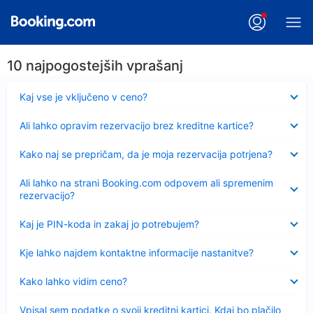
10 najpogostejših vprašanj
Skrčeno
Kaj vse je vključeno v ceno?
Skrčeno
Ali lahko opravim rezervacijo brez kreditne kartice?
Skrčeno
Kako naj se prepričam, da je moja rezervacija potrjena?
Skrčeno
Ali lahko na strani Booking.com odpovem ali spremenim
rezervacijo?
Skrčeno
Kaj je PIN-koda in zakaj jo potrebujem?
Skrčeno
Kje lahko najdem kontaktne informacije nastanitve?
Skrčeno
Kako lahko vidim ceno?
Skrčeno
Vpisal sem podatke o svoji kreditni kartici. Kdaj bo plačilo