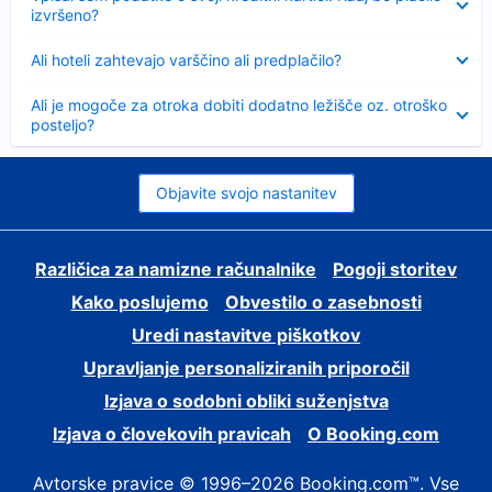
izvršeno?
Skrčeno
Ali hoteli zahtevajo varščino ali predplačilo?
Skrčeno
Ali je mogoče za otroka dobiti dodatno ležišče oz. otroško
posteljo?
Objavite svojo nastanitev
Različica za namizne računalnike
Pogoji storitev
Kako poslujemo
Obvestilo o zasebnosti
Uredi nastavitve piškotkov
Upravljanje personaliziranih priporočil
Izjava o sodobni obliki suženjstva
Izjava o človekovih pravicah
O Booking.com
Avtorske pravice © 1996–2026 Booking.com™. Vse