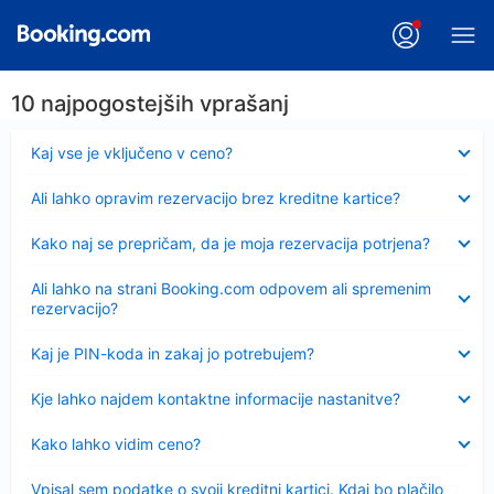
10 najpogostejših vprašanj
Skrčeno
Kaj vse je vključeno v ceno?
Skrčeno
Ali lahko opravim rezervacijo brez kreditne kartice?
Skrčeno
Kako naj se prepričam, da je moja rezervacija potrjena?
Skrčeno
Ali lahko na strani Booking.com odpovem ali spremenim
rezervacijo?
Skrčeno
Kaj je PIN-koda in zakaj jo potrebujem?
Skrčeno
Kje lahko najdem kontaktne informacije nastanitve?
Skrčeno
Kako lahko vidim ceno?
Skrčeno
Vpisal sem podatke o svoji kreditni kartici. Kdaj bo plačilo