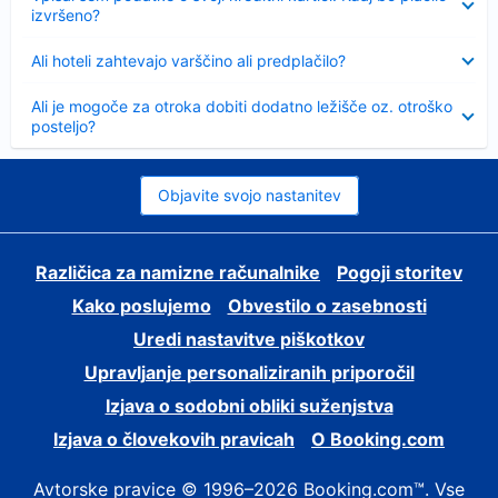
izvršeno?
Skrčeno
Ali hoteli zahtevajo varščino ali predplačilo?
Skrčeno
Ali je mogoče za otroka dobiti dodatno ležišče oz. otroško
posteljo?
Objavite svojo nastanitev
Različica za namizne računalnike
Pogoji storitev
Kako poslujemo
Obvestilo o zasebnosti
Uredi nastavitve piškotkov
Upravljanje personaliziranih priporočil
Izjava o sodobni obliki suženjstva
Izjava o človekovih pravicah
O Booking.com
Avtorske pravice © 1996–2026 Booking.com™. Vse