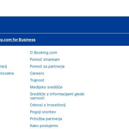
g.com for Business
O Booking.com
Pomoč strankam
racij
Pomoč za partnerje
otovalne
Careers
Trajnost
Medijsko središče
Središče z informacijami glede
varnosti
Odnosi z investitorji
Pogoji storitev
Pritožba partnerja
Kako poslujemo