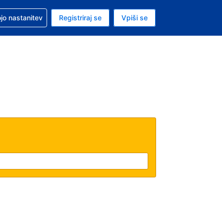
pomoč pri rezervaciji
jo nastanitev
Registriraj se
Vpiši se
a je evro
i jezik je Slovenščini