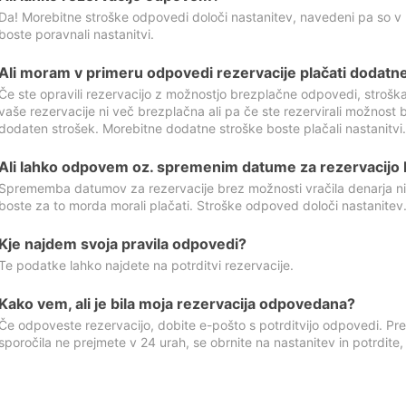
Da! Morebitne stroške odpovedi določi nastanitev, navedeni pa so v
boste poravnali nastanitvi.
Ali moram v primeru odpovedi rezervacije plačati dodatn
Če ste opravili rezervacijo z možnostjo brezplačne odpovedi, stroš
vaše rezervacije ni več brezplačna ali pa če ste rezervirali možnost 
dodaten strošek. Morebitne dodatne stroške boste plačali nastanitvi.
Ali lahko odpovem oz. spremenim datume za rezervacijo b
Sprememba datumov za rezervacije brez možnosti vračila denarja ni
boste za to morda morali plačati. Stroške odpoved določi nastanitev.
Kje najdem svoja pravila odpovedi?
Te podatke lahko najdete na potrditvi rezervacije.
Kako vem, ali je bila moja rezervacija odpovedana?
Če odpoveste rezervacijo, dobite e-pošto s potrditvijo odpovedi. Prev
sporočila ne prejmete v 24 urah, se obrnite na nastanitev in potrdite