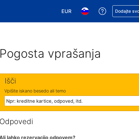
EUR
Zaprosite za 
Dodajte svo
Izbira valute. Vaša trenutna valut
Izbira jezika. Vaš trenutn
Pogosta vprašanja
Išči
Vpišite iskano besedo ali temo
Odpovedi
Ali lahko rezervacijo odpovem?