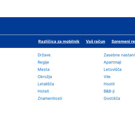
Različica za mobilnik
Vaš račun
Spremeni re
Države
Zasebne nastani
Regije
Apartmaji
Mesta
Letovišča
Okrožja
Vile
Letališča
Hostli
Hoteli
B&B-ji
Znamenitosti
Gostišča