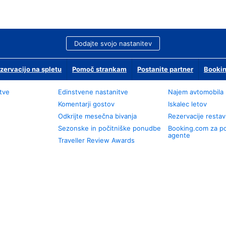
Dodajte svojo nastanitev
zervacijo na spletu
Pomoč strankam
Postanite partner
Bookin
tve
Edinstvene nastanitve
Najem avtomobila
Komentarji gostov
Iskalec letov
Odkrijte mesečna bivanja
Rezervacije restav
Sezonske in počitniške ponudbe
Booking.com za p
agente
Traveller Review Awards