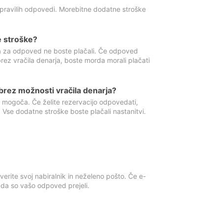
 pravilih odpovedi. Morebitne dodatne stroške
e stroške?
ka za odpoved ne boste plačali. Če odpoved
brez vračila denarja, boste morda morali plačati
rez možnosti vračila denarja?
 mogoča. Če želite rezervacijo odpovedati,
 Vse dodatne stroške boste plačali nastanitvi.
erite svoj nabiralnik in neželeno pošto. Če e-
, da so vašo odpoved prejeli.