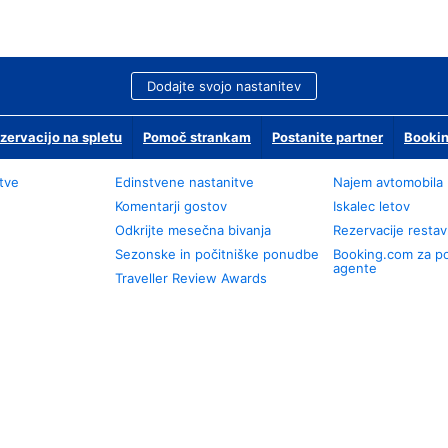
Dodajte svojo nastanitev
zervacijo na spletu
Pomoč strankam
Postanite partner
Bookin
tve
Edinstvene nastanitve
Najem avtomobila
Komentarji gostov
Iskalec letov
Odkrijte mesečna bivanja
Rezervacije restav
Sezonske in počitniške ponudbe
Booking.com za p
agente
Traveller Review Awards