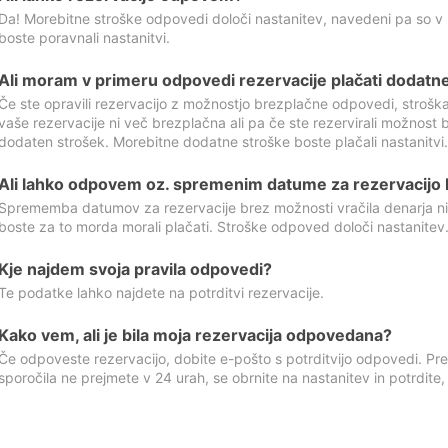
Da! Morebitne stroške odpovedi določi nastanitev, navedeni pa so v
boste poravnali nastanitvi.
Ali moram v primeru odpovedi rezervacije plačati dodatn
Če ste opravili rezervacijo z možnostjo brezplačne odpovedi, stroš
vaše rezervacije ni več brezplačna ali pa če ste rezervirali možnost 
dodaten strošek. Morebitne dodatne stroške boste plačali nastanitvi.
Ali lahko odpovem oz. spremenim datume za rezervacijo b
Sprememba datumov za rezervacije brez možnosti vračila denarja ni
boste za to morda morali plačati. Stroške odpoved določi nastanitev.
Kje najdem svoja pravila odpovedi?
Te podatke lahko najdete na potrditvi rezervacije.
Kako vem, ali je bila moja rezervacija odpovedana?
Če odpoveste rezervacijo, dobite e-pošto s potrditvijo odpovedi. Prev
sporočila ne prejmete v 24 urah, se obrnite na nastanitev in potrdite