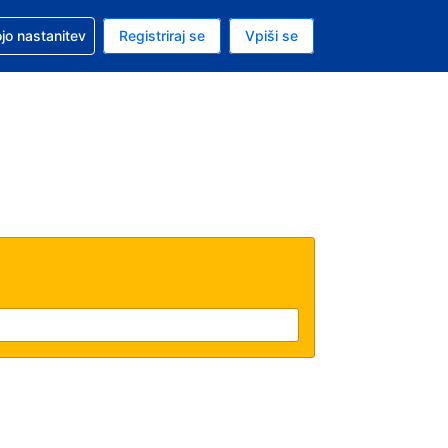
pomoč pri rezervaciji
jo nastanitev
Registriraj se
Vpiši se
a je ameriški dolar
i jezik je Slovenščini