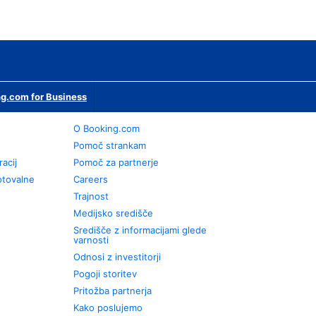
g.com for Business
O Booking.com
Pomoč strankam
racij
Pomoč za partnerje
otovalne
Careers
Trajnost
Medijsko središče
Središče z informacijami glede
varnosti
Odnosi z investitorji
Pogoji storitev
Pritožba partnerja
Kako poslujemo