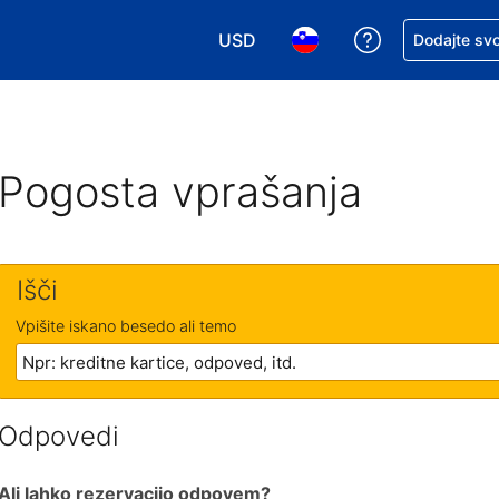
USD
Zaprosite za 
Dodajte svo
Izbira valute. Vaša trenutna valut
Izbira jezika. Vaš trenutn
Pogosta vprašanja
Išči
Vpišite iskano besedo ali temo
Odpovedi
Ali lahko rezervacijo odpovem?