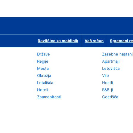
Različica za mobilnik
Vaš račun
Spremeni re
Države
Zasebne nastani
Regije
Apartmaji
Mesta
Letovišča
Okrožja
Vile
Letališča
Hostli
Hoteli
B&B-ji
Znamenitosti
Gostišča