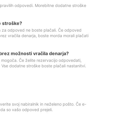
 pravilih odpovedi. Morebitne dodatne stroške
e stroške?
ka za odpoved ne boste plačali. Če odpoved
brez vračila denarja, boste morda morali plačati
rez možnosti vračila denarja?
 mogoča. Če želite rezervacijo odpovedati,
 Vse dodatne stroške boste plačali nastanitvi.
erite svoj nabiralnik in neželeno pošto. Če e-
, da so vašo odpoved prejeli.