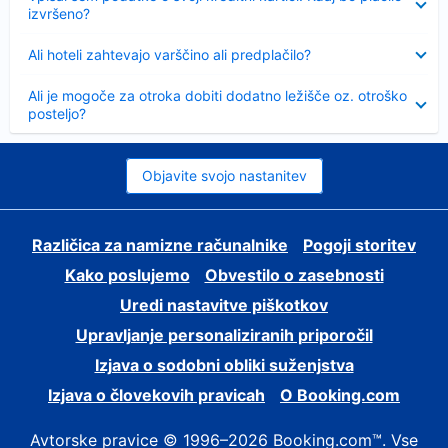
izvršeno?
Skrčeno
Ali hoteli zahtevajo varščino ali predplačilo?
Skrčeno
Ali je mogoče za otroka dobiti dodatno ležišče oz. otroško
posteljo?
Objavite svojo nastanitev
Različica za namizne računalnike
Pogoji storitev
Kako poslujemo
Obvestilo o zasebnosti
Uredi nastavitve piškotkov
Upravljanje personaliziranih priporočil
Izjava o sodobni obliki suženjstva
Izjava o človekovih pravicah
O Booking.com
Avtorske pravice © 1996–2026 Booking.com™. Vse