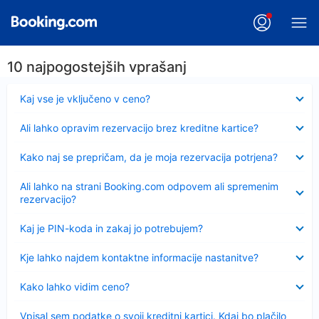
10 najpogostejših vprašanj
Skrčeno
Kaj vse je vključeno v ceno?
Skrčeno
Ali lahko opravim rezervacijo brez kreditne kartice?
Skrčeno
Kako naj se prepričam, da je moja rezervacija potrjena?
Skrčeno
Ali lahko na strani Booking.com odpovem ali spremenim
rezervacijo?
Skrčeno
Kaj je PIN-koda in zakaj jo potrebujem?
Skrčeno
Kje lahko najdem kontaktne informacije nastanitve?
Skrčeno
Kako lahko vidim ceno?
Skrčeno
Vpisal sem podatke o svoji kreditni kartici. Kdaj bo plačilo