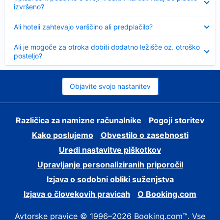
izvršeno?
Skrčeno
Ali hoteli zahtevajo varščino ali predplačilo?
Skrčeno
Ali je mogoče za otroka dobiti dodatno ležišče oz. otroško
posteljo?
Objavite svojo nastanitev
Različica za namizne računalnike
Pogoji storitev
Kako poslujemo
Obvestilo o zasebnosti
Uredi nastavitve piškotkov
Upravljanje personaliziranih priporočil
Izjava o sodobni obliki suženjstva
Izjava o človekovih pravicah
O Booking.com
Avtorske pravice © 1996–2026 Booking.com™. Vse