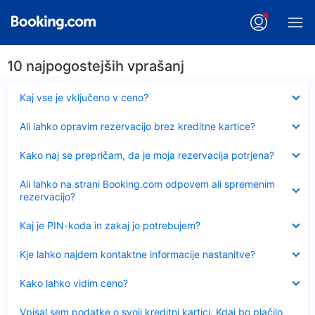
10 najpogostejših vprašanj
Skrčeno
Kaj vse je vključeno v ceno?
Skrčeno
Ali lahko opravim rezervacijo brez kreditne kartice?
Skrčeno
Kako naj se prepričam, da je moja rezervacija potrjena?
Skrčeno
Ali lahko na strani Booking.com odpovem ali spremenim
rezervacijo?
Skrčeno
Kaj je PIN-koda in zakaj jo potrebujem?
Skrčeno
Kje lahko najdem kontaktne informacije nastanitve?
Skrčeno
Kako lahko vidim ceno?
Skrčeno
Vpisal sem podatke o svoji kreditni kartici. Kdaj bo plačilo