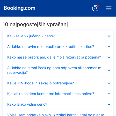
10 najpogostejših vprašanj
Skrčeno
Kaj vse je vključeno v ceno?
Skrčeno
Ali lahko opravim rezervacijo brez kreditne kartice?
Skrčeno
Kako naj se prepričam, da je moja rezervacija potrjena?
Skrčeno
Ali lahko na strani Booking.com odpovem ali spremenim
rezervacijo?
Skrčeno
Kaj je PIN-koda in zakaj jo potrebujem?
Skrčeno
Kje lahko najdem kontaktne informacije nastanitve?
Skrčeno
Kako lahko vidim ceno?
Skrčeno
Vpisal sem podatke o svoji kreditni kartici. Kdaj bo plačilo