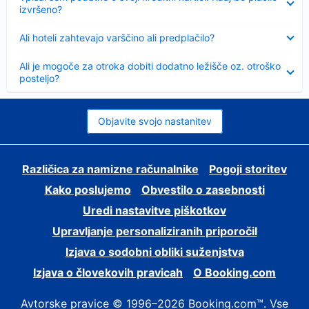
izvršeno?
Skrčeno
Ali hoteli zahtevajo varščino ali predplačilo?
Skrčeno
Ali je mogoče za otroka dobiti dodatno ležišče oz. otroško
posteljo?
Objavite svojo nastanitev
Različica za namizne računalnike
Pogoji storitev
Kako poslujemo
Obvestilo o zasebnosti
Uredi nastavitve piškotkov
Upravljanje personaliziranih priporočil
Izjava o sodobni obliki suženjstva
Izjava o človekovih pravicah
O Booking.com
Avtorske pravice © 1996–2026 Booking.com™. Vse