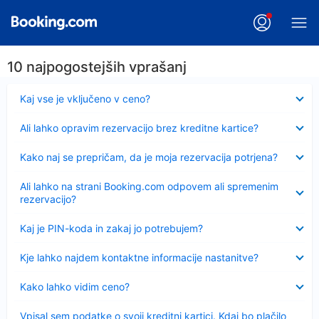
10 najpogostejših vprašanj
Skrčeno
Kaj vse je vključeno v ceno?
Skrčeno
Ali lahko opravim rezervacijo brez kreditne kartice?
Skrčeno
Kako naj se prepričam, da je moja rezervacija potrjena?
Skrčeno
Ali lahko na strani Booking.com odpovem ali spremenim
rezervacijo?
Skrčeno
Kaj je PIN-koda in zakaj jo potrebujem?
Skrčeno
Kje lahko najdem kontaktne informacije nastanitve?
Skrčeno
Kako lahko vidim ceno?
Skrčeno
Vpisal sem podatke o svoji kreditni kartici. Kdaj bo plačilo