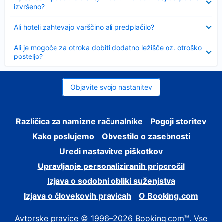
izvršeno?
Skrčeno
Ali hoteli zahtevajo varščino ali predplačilo?
Skrčeno
Ali je mogoče za otroka dobiti dodatno ležišče oz. otroško
posteljo?
Objavite svojo nastanitev
Različica za namizne računalnike
Pogoji storitev
Kako poslujemo
Obvestilo o zasebnosti
Uredi nastavitve piškotkov
Upravljanje personaliziranih priporočil
Izjava o sodobni obliki suženjstva
Izjava o človekovih pravicah
O Booking.com
Avtorske pravice © 1996–2026 Booking.com™. Vse