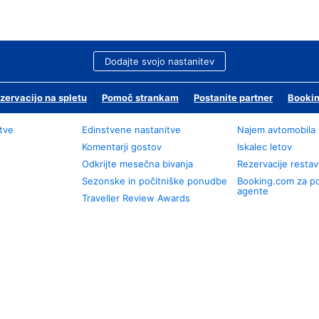
Dodajte svojo nastanitev
zervacijo na spletu
Pomoč strankam
Postanite partner
Bookin
tve
Edinstvene nastanitve
Najem avtomobila
Komentarji gostov
Iskalec letov
Odkrijte mesečna bivanja
Rezervacije restav
Sezonske in počitniške ponudbe
Booking.com za p
agente
Traveller Review Awards