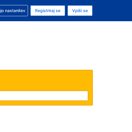
pomoč pri rezervaciji
jo nastanitev
Registriraj se
Vpiši se
a je ameriški dolar
i jezik je Slovenščini