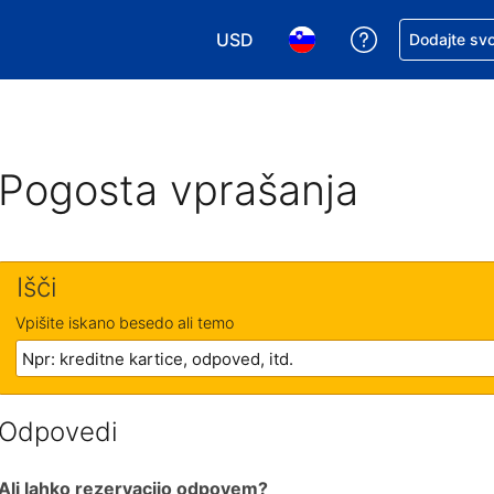
USD
Zaprosite za 
Dodajte svo
Izbira valute. Vaša trenutna valut
Izbira jezika. Vaš trenutn
Pogosta vprašanja
Išči
Vpišite iskano besedo ali temo
Odpovedi
Ali lahko rezervacijo odpovem?