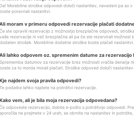
Da! Morebitne stroške odpovedi določi nastanitev, navedeni pa so v
boste poravnali nastanitvi.
Ali moram v primeru odpovedi rezervacije plačati dodatn
Če ste opravili rezervacijo z možnostjo brezplačne odpovedi, stroš
vaše rezervacije ni več brezplačna ali pa če ste rezervirali možnost 
dodaten strošek. Morebitne dodatne stroške boste plačali nastanitvi.
Ali lahko odpovem oz. spremenim datume za rezervacijo b
Sprememba datumov za rezervacije brez možnosti vračila denarja ni
boste za to morda morali plačati. Stroške odpoved določi nastanitev.
Kje najdem svoja pravila odpovedi?
Te podatke lahko najdete na potrditvi rezervacije.
Kako vem, ali je bila moja rezervacija odpovedana?
Če odpoveste rezervacijo, dobite e-pošto s potrditvijo odpovedi. Prev
sporočila ne prejmete v 24 urah, se obrnite na nastanitev in potrdite