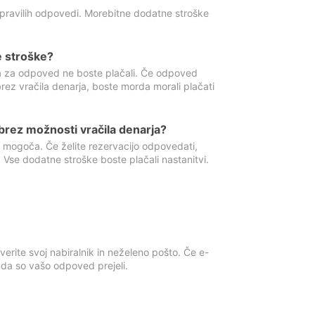
 pravilih odpovedi. Morebitne dodatne stroške
e stroške?
ka za odpoved ne boste plačali. Če odpoved
brez vračila denarja, boste morda morali plačati
rez možnosti vračila denarja?
 mogoča. Če želite rezervacijo odpovedati,
 Vse dodatne stroške boste plačali nastanitvi.
erite svoj nabiralnik in neželeno pošto. Če e-
, da so vašo odpoved prejeli.