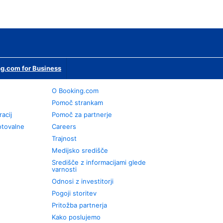
g.com for Business
O Booking.com
Pomoč strankam
racij
Pomoč za partnerje
otovalne
Careers
Trajnost
Medijsko središče
Središče z informacijami glede
varnosti
Odnosi z investitorji
Pogoji storitev
Pritožba partnerja
Kako poslujemo