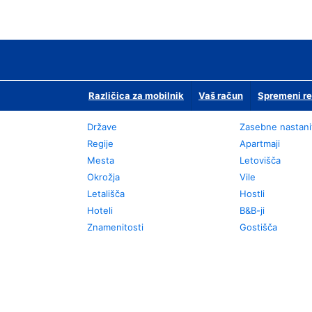
Različica za mobilnik
Vaš račun
Spremeni re
Države
Zasebne nastani
Regije
Apartmaji
Mesta
Letovišča
Okrožja
Vile
Letališča
Hostli
Hoteli
B&B-ji
Znamenitosti
Gostišča