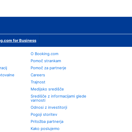
g.com for Business
O Booking.com
Pomoč strankam
racij
Pomoč za partnerje
otovalne
Careers
Trajnost
Medijsko središče
Središče z informacijami glede
varnosti
Odnosi z investitorji
Pogoji storitev
Pritožba partnerja
Kako poslujemo