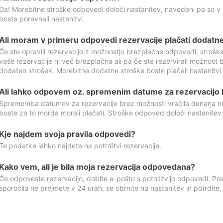
Da! Morebitne stroške odpovedi določi nastanitev, navedeni pa so v
boste poravnali nastanitvi.
Ali moram v primeru odpovedi rezervacije plačati dodatn
Če ste opravili rezervacijo z možnostjo brezplačne odpovedi, stroš
vaše rezervacije ni več brezplačna ali pa če ste rezervirali možnost 
dodaten strošek. Morebitne dodatne stroške boste plačali nastanitvi.
Ali lahko odpovem oz. spremenim datume za rezervacijo b
Sprememba datumov za rezervacije brez možnosti vračila denarja ni
boste za to morda morali plačati. Stroške odpoved določi nastanitev.
Kje najdem svoja pravila odpovedi?
Te podatke lahko najdete na potrditvi rezervacije.
Kako vem, ali je bila moja rezervacija odpovedana?
Če odpoveste rezervacijo, dobite e-pošto s potrditvijo odpovedi. Prev
sporočila ne prejmete v 24 urah, se obrnite na nastanitev in potrdite