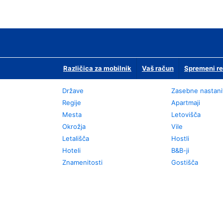
Različica za mobilnik
Vaš račun
Spremeni re
Države
Zasebne nastani
Regije
Apartmaji
Mesta
Letovišča
Okrožja
Vile
Letališča
Hostli
Hoteli
B&B-ji
Znamenitosti
Gostišča