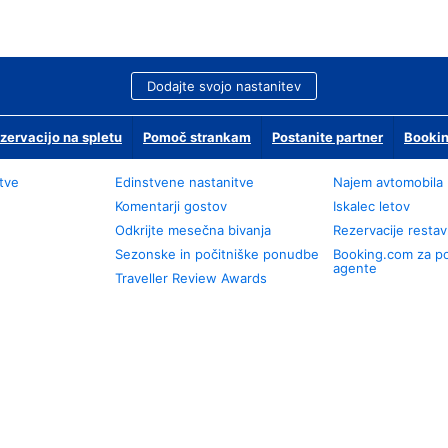
Dodajte svojo nastanitev
zervacijo na spletu
Pomoč strankam
Postanite partner
Bookin
tve
Edinstvene nastanitve
Najem avtomobila
Komentarji gostov
Iskalec letov
Odkrijte mesečna bivanja
Rezervacije restav
Sezonske in počitniške ponudbe
Booking.com za p
agente
Traveller Review Awards