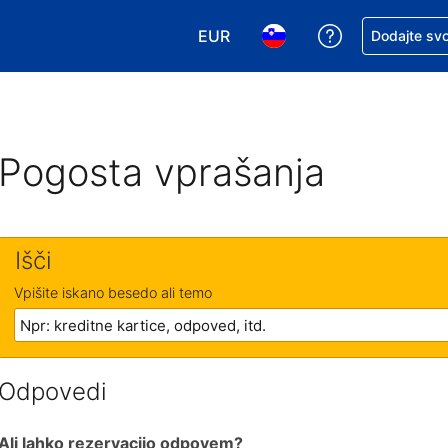
EUR
Zaprosite za 
Dodajte svo
Izbira valute. Vaša trenutna valut
Izbira jezika. Vaš trenutn
Pogosta vprašanja
Išči
Vpišite iskano besedo ali temo
Odpovedi
Ali lahko rezervacijo odpovem?