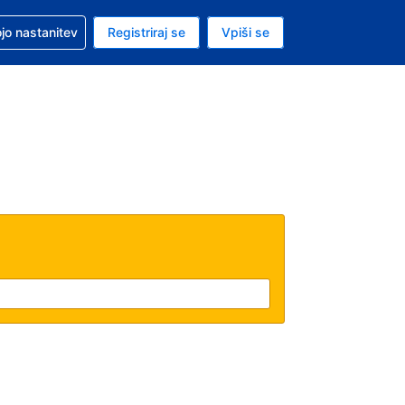
pomoč pri rezervaciji
jo nastanitev
Registriraj se
Vpiši se
a je evro
i jezik je Slovenščini