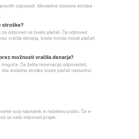
 pravilih odpovedi. Morebitne dodatne stroške
e stroške?
ka za odpoved ne boste plačali. Če odpoved
brez vračila denarja, boste morda morali plačati
rez možnosti vračila denarja?
 mogoča. Če želite rezervacijo odpovedati,
 Vse dodatne stroške boste plačali nastanitvi.
erite svoj nabiralnik in neželeno pošto. Če e-
, da so vašo odpoved prejeli.