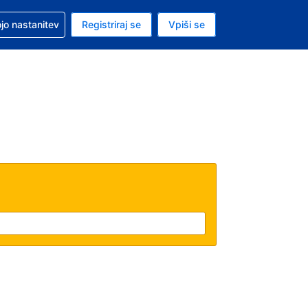
pomoč pri rezervaciji
jo nastanitev
Registriraj se
Vpiši se
a je evro
i jezik je Slovenščini