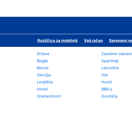
Različica za mobilnik
Vaš račun
Spremeni re
Države
Zasebne nastani
Regije
Apartmaji
Mesta
Letovišča
Okrožja
Vile
Letališča
Hostli
Hoteli
B&B-ji
Znamenitosti
Gostišča