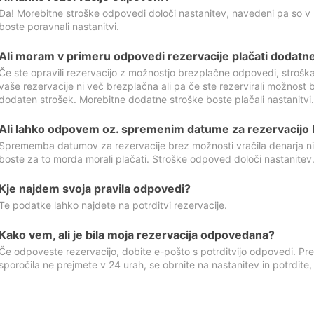
Da! Morebitne stroške odpovedi določi nastanitev, navedeni pa so v
boste poravnali nastanitvi.
Ali moram v primeru odpovedi rezervacije plačati dodatn
Če ste opravili rezervacijo z možnostjo brezplačne odpovedi, stroš
vaše rezervacije ni več brezplačna ali pa če ste rezervirali možnost 
dodaten strošek. Morebitne dodatne stroške boste plačali nastanitvi.
Ali lahko odpovem oz. spremenim datume za rezervacijo b
Sprememba datumov za rezervacije brez možnosti vračila denarja ni
boste za to morda morali plačati. Stroške odpoved določi nastanitev.
Kje najdem svoja pravila odpovedi?
Te podatke lahko najdete na potrditvi rezervacije.
Kako vem, ali je bila moja rezervacija odpovedana?
Če odpoveste rezervacijo, dobite e-pošto s potrditvijo odpovedi. Prev
sporočila ne prejmete v 24 urah, se obrnite na nastanitev in potrdite