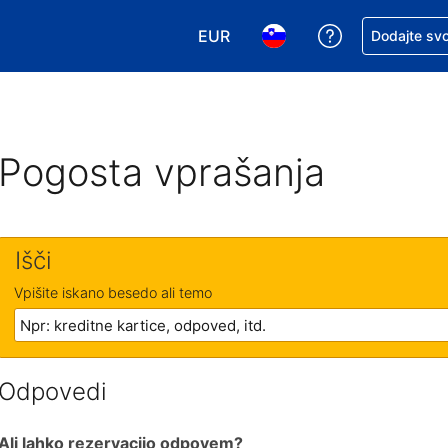
EUR
Zaprosite za 
Dodajte svo
Izbira valute. Vaša trenutna valut
Izbira jezika. Vaš trenutn
Pogosta vprašanja
Išči
Vpišite iskano besedo ali temo
Odpovedi
Ali lahko rezervacijo odpovem?