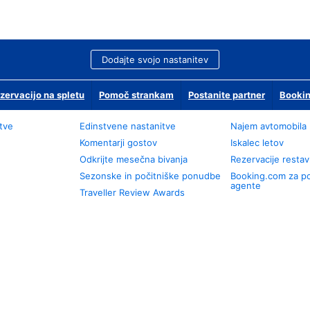
Dodajte svojo nastanitev
zervacijo na spletu
Pomoč strankam
Postanite partner
Bookin
tve
Edinstvene nastanitve
Najem avtomobila
Komentarji gostov
Iskalec letov
Odkrijte mesečna bivanja
Rezervacije restav
Sezonske in počitniške ponudbe
Booking.com za p
agente
Traveller Review Awards