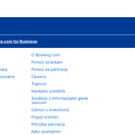
g.com for Business
O Booking.com
Pomoč strankam
racij
Pomoč za partnerje
otovalne
Careers
Trajnost
Medijsko središče
Središče z informacijami glede
varnosti
Odnosi z investitorji
Pogoji storitev
Pritožba partnerja
Kako poslujemo