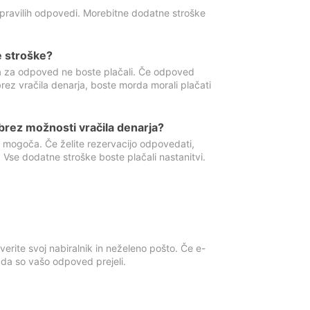
 pravilih odpovedi. Morebitne dodatne stroške
e stroške?
ka za odpoved ne boste plačali. Če odpoved
brez vračila denarja, boste morda morali plačati
rez možnosti vračila denarja?
 mogoča. Če želite rezervacijo odpovedati,
 Vse dodatne stroške boste plačali nastanitvi.
erite svoj nabiralnik in neželeno pošto. Če e-
, da so vašo odpoved prejeli.