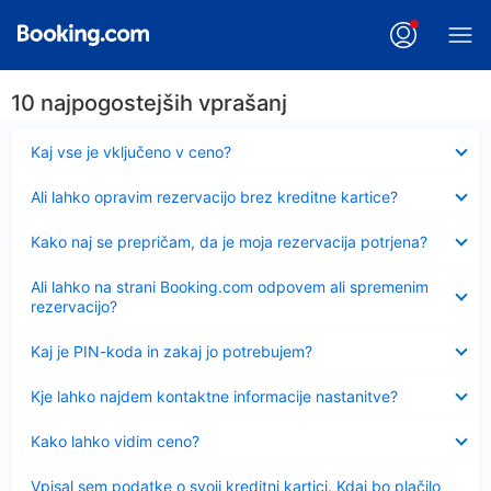
10 najpogostejših vprašanj
Skrčeno
Kaj vse je vključeno v ceno?
Skrčeno
Ali lahko opravim rezervacijo brez kreditne kartice?
Skrčeno
Kako naj se prepričam, da je moja rezervacija potrjena?
Skrčeno
Ali lahko na strani Booking.com odpovem ali spremenim
rezervacijo?
Skrčeno
Kaj je PIN-koda in zakaj jo potrebujem?
Skrčeno
Kje lahko najdem kontaktne informacije nastanitve?
Skrčeno
Kako lahko vidim ceno?
Skrčeno
Vpisal sem podatke o svoji kreditni kartici. Kdaj bo plačilo