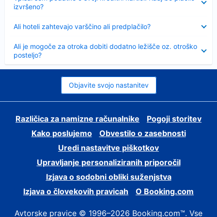
izvršeno?
Skrčeno
Ali hoteli zahtevajo varščino ali predplačilo?
Skrčeno
Ali je mogoče za otroka dobiti dodatno ležišče oz. otroško
posteljo?
Objavite svojo nastanitev
Različica za namizne računalnike
Pogoji storitev
Kako poslujemo
Obvestilo o zasebnosti
Uredi nastavitve piškotkov
Upravljanje personaliziranih priporočil
Izjava o sodobni obliki suženjstva
Izjava o človekovih pravicah
O Booking.com
Avtorske pravice © 1996–2026 Booking.com™. Vse