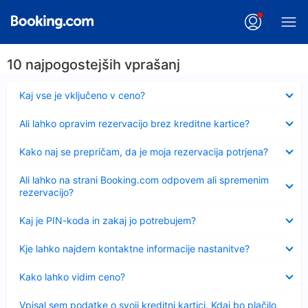
10 najpogostejših vprašanj
Skrčeno
Kaj vse je vključeno v ceno?
Skrčeno
Ali lahko opravim rezervacijo brez kreditne kartice?
Skrčeno
Kako naj se prepričam, da je moja rezervacija potrjena?
Skrčeno
Ali lahko na strani Booking.com odpovem ali spremenim
rezervacijo?
Skrčeno
Kaj je PIN-koda in zakaj jo potrebujem?
Skrčeno
Kje lahko najdem kontaktne informacije nastanitve?
Skrčeno
Kako lahko vidim ceno?
Skrčeno
Vpisal sem podatke o svoji kreditni kartici. Kdaj bo plačilo