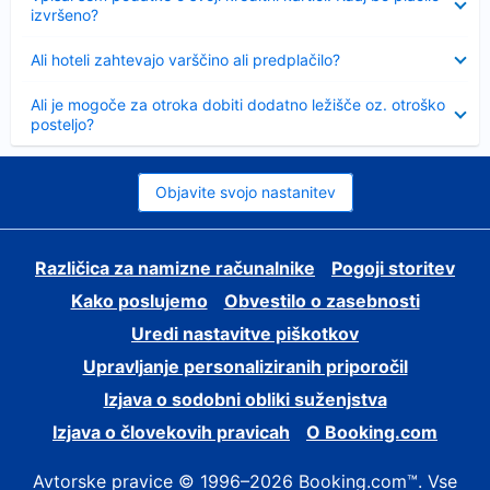
izvršeno?
Skrčeno
Ali hoteli zahtevajo varščino ali predplačilo?
Skrčeno
Ali je mogoče za otroka dobiti dodatno ležišče oz. otroško
posteljo?
Objavite svojo nastanitev
Različica za namizne računalnike
Pogoji storitev
Kako poslujemo
Obvestilo o zasebnosti
Uredi nastavitve piškotkov
Upravljanje personaliziranih priporočil
Izjava o sodobni obliki suženjstva
Izjava o človekovih pravicah
O Booking.com
Avtorske pravice © 1996–2026 Booking.com™. Vse