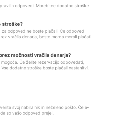
 pravilih odpovedi. Morebitne dodatne stroške
e stroške?
ka za odpoved ne boste plačali. Če odpoved
brez vračila denarja, boste morda morali plačati
rez možnosti vračila denarja?
 mogoča. Če želite rezervacijo odpovedati,
 Vse dodatne stroške boste plačali nastanitvi.
erite svoj nabiralnik in neželeno pošto. Če e-
, da so vašo odpoved prejeli.