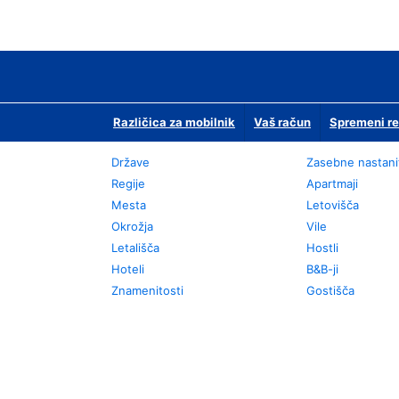
Različica za mobilnik
Vaš račun
Spremeni re
Države
Zasebne nastani
Regije
Apartmaji
Mesta
Letovišča
Okrožja
Vile
Letališča
Hostli
Hoteli
B&B-ji
Znamenitosti
Gostišča