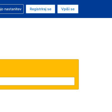
pomoč pri rezervaciji
jo nastanitev
Registriraj se
Vpiši se
a je evro
i jezik je Slovenščini