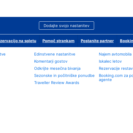
Dodajte svojo nastanitev
zervacijo na spletu
Pomoč strankam
Postanite partner
Bookin
tve
Edinstvene nastanitve
Najem avtomobila
Komentarji gostov
Iskalec letov
Odkrijte mesečna bivanja
Rezervacije restav
Sezonske in počitniške ponudbe
Booking.com za p
agente
Traveller Review Awards