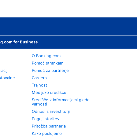
g.com for Business
O Booking.com
Pomoč strankam
racij
Pomoč za partnerje
otovalne
Careers
Trajnost
Medijsko središče
Središče z informacijami glede
varnosti
Odnosi z investitorji
Pogoji storitev
Pritožba partnerja
Kako poslujemo