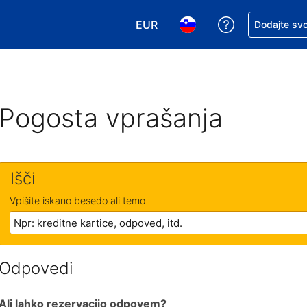
EUR
Zaprosite za 
Dodajte svo
Izbira valute. Vaša trenutna valut
Izbira jezika. Vaš trenutn
Pogosta vprašanja
Išči
Vpišite iskano besedo ali temo
Odpovedi
Ali lahko rezervacijo odpovem?