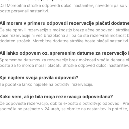
Da! Morebitne stroške odpovedi določi nastanitev, navedeni pa so v
boste poravnali nastanitvi.
Ali moram v primeru odpovedi rezervacije plačati dodatn
Če ste opravili rezervacijo z možnostjo brezplačne odpovedi, stroš
vaše rezervacije ni več brezplačna ali pa če ste rezervirali možnost 
dodaten strošek. Morebitne dodatne stroške boste plačali nastanitvi.
Ali lahko odpovem oz. spremenim datume za rezervacijo b
Sprememba datumov za rezervacije brez možnosti vračila denarja ni
boste za to morda morali plačati. Stroške odpoved določi nastanitev.
Kje najdem svoja pravila odpovedi?
Te podatke lahko najdete na potrditvi rezervacije.
Kako vem, ali je bila moja rezervacija odpovedana?
Če odpoveste rezervacijo, dobite e-pošto s potrditvijo odpovedi. Prev
sporočila ne prejmete v 24 urah, se obrnite na nastanitev in potrdite