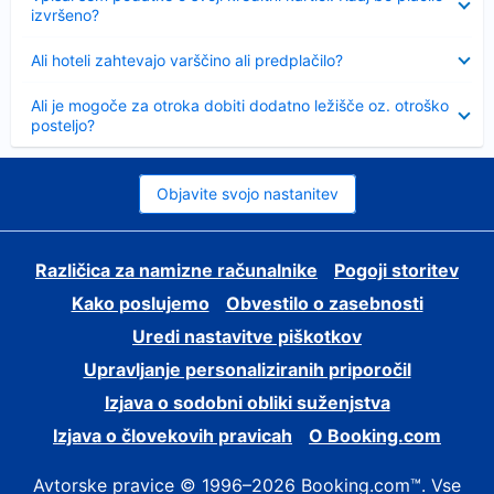
izvršeno?
Skrčeno
Ali hoteli zahtevajo varščino ali predplačilo?
Skrčeno
Ali je mogoče za otroka dobiti dodatno ležišče oz. otroško
posteljo?
Objavite svojo nastanitev
Različica za namizne računalnike
Pogoji storitev
Kako poslujemo
Obvestilo o zasebnosti
Uredi nastavitve piškotkov
Upravljanje personaliziranih priporočil
Izjava o sodobni obliki suženjstva
Izjava o človekovih pravicah
O Booking.com
Avtorske pravice © 1996–2026 Booking.com™. Vse