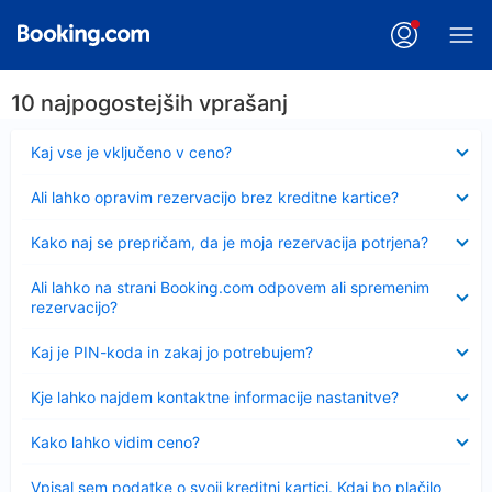
10 najpogostejših vprašanj
Skrčeno
Kaj vse je vključeno v ceno?
Skrčeno
Ali lahko opravim rezervacijo brez kreditne kartice?
Skrčeno
Kako naj se prepričam, da je moja rezervacija potrjena?
Skrčeno
Ali lahko na strani Booking.com odpovem ali spremenim
rezervacijo?
Skrčeno
Kaj je PIN-koda in zakaj jo potrebujem?
Skrčeno
Kje lahko najdem kontaktne informacije nastanitve?
Skrčeno
Kako lahko vidim ceno?
Skrčeno
Vpisal sem podatke o svoji kreditni kartici. Kdaj bo plačilo