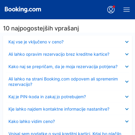
10 najpogostejših vprašanj
Skrčeno
Kaj vse je vključeno v ceno?
Skrčeno
Ali lahko opravim rezervacijo brez kreditne kartice?
Skrčeno
Kako naj se prepričam, da je moja rezervacija potrjena?
Skrčeno
Ali lahko na strani Booking.com odpovem ali spremenim
rezervacijo?
Skrčeno
Kaj je PIN-koda in zakaj jo potrebujem?
Skrčeno
Kje lahko najdem kontaktne informacije nastanitve?
Skrčeno
Kako lahko vidim ceno?
Skrčeno
Vpisal sem podatke o svoji kreditni kartici. Kdaj bo plačilo