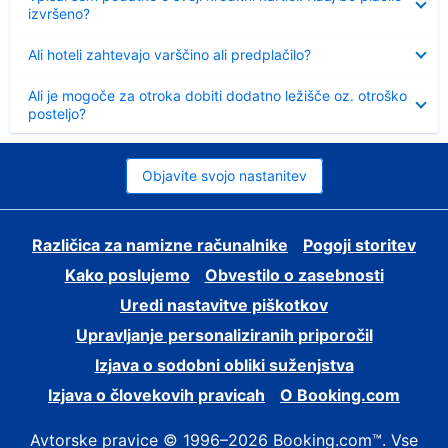
izvršeno?
Skrčeno
Ali hoteli zahtevajo varščino ali predplačilo?
Skrčeno
Ali je mogoče za otroka dobiti dodatno ležišče oz. otroško
posteljo?
Objavite svojo nastanitev
Različica za namizne računalnike
Pogoji storitev
Kako poslujemo
Obvestilo o zasebnosti
Uredi nastavitve piškotkov
Upravljanje personaliziranih priporočil
Izjava o sodobni obliki suženjstva
Izjava o človekovih pravicah
O Booking.com
Avtorske pravice © 1996–2026 Booking.com™. Vse