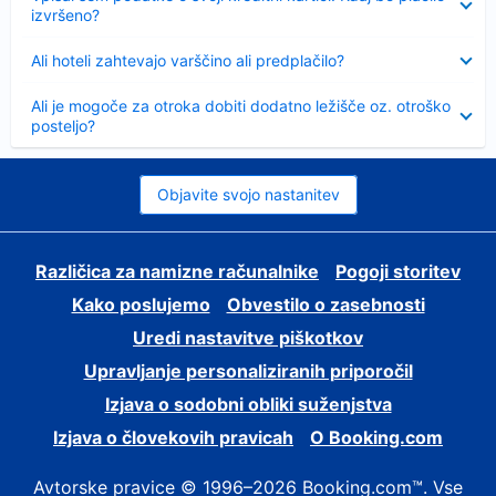
izvršeno?
Skrčeno
Ali hoteli zahtevajo varščino ali predplačilo?
Skrčeno
Ali je mogoče za otroka dobiti dodatno ležišče oz. otroško
posteljo?
Objavite svojo nastanitev
Različica za namizne računalnike
Pogoji storitev
Kako poslujemo
Obvestilo o zasebnosti
Uredi nastavitve piškotkov
Upravljanje personaliziranih priporočil
Izjava o sodobni obliki suženjstva
Izjava o človekovih pravicah
O Booking.com
Avtorske pravice © 1996–2026 Booking.com™. Vse