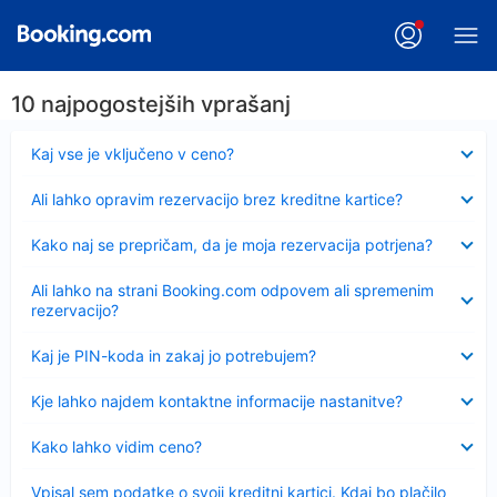
10 najpogostejših vprašanj
Skrčeno
Kaj vse je vključeno v ceno?
Skrčeno
Ali lahko opravim rezervacijo brez kreditne kartice?
Skrčeno
Kako naj se prepričam, da je moja rezervacija potrjena?
Skrčeno
Ali lahko na strani Booking.com odpovem ali spremenim
rezervacijo?
Skrčeno
Kaj je PIN-koda in zakaj jo potrebujem?
Skrčeno
Kje lahko najdem kontaktne informacije nastanitve?
Skrčeno
Kako lahko vidim ceno?
Skrčeno
Vpisal sem podatke o svoji kreditni kartici. Kdaj bo plačilo