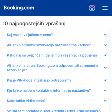
10 najpogostejših vprašanj
Skrčeno
Kaj vse je vključeno v ceno?
Skrčeno
Ali lahko opravim rezervacijo brez kreditne kartice?
Skrčeno
Kako naj se prepričam, da je moja rezervacija potrjena?
Skrčeno
Ali lahko na strani Booking.com odpovem ali spremenim
rezervacijo?
Skrčeno
Kaj je PIN-koda in zakaj jo potrebujem?
Skrčeno
Kje lahko najdem kontaktne informacije nastanitve?
Skrčeno
Kako lahko vidim ceno?
Skrčeno
Vpisal sem podatke o svoji kreditni kartici. Kdaj bo plačilo