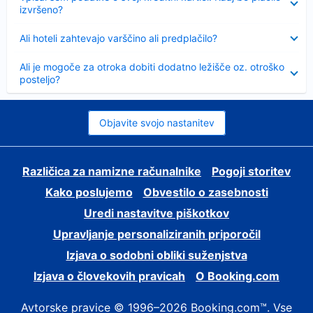
izvršeno?
Skrčeno
Ali hoteli zahtevajo varščino ali predplačilo?
Skrčeno
Ali je mogoče za otroka dobiti dodatno ležišče oz. otroško
posteljo?
Objavite svojo nastanitev
Različica za namizne računalnike
Pogoji storitev
Kako poslujemo
Obvestilo o zasebnosti
Uredi nastavitve piškotkov
Upravljanje personaliziranih priporočil
Izjava o sodobni obliki suženjstva
Izjava o človekovih pravicah
O Booking.com
Avtorske pravice © 1996–2026 Booking.com™. Vse