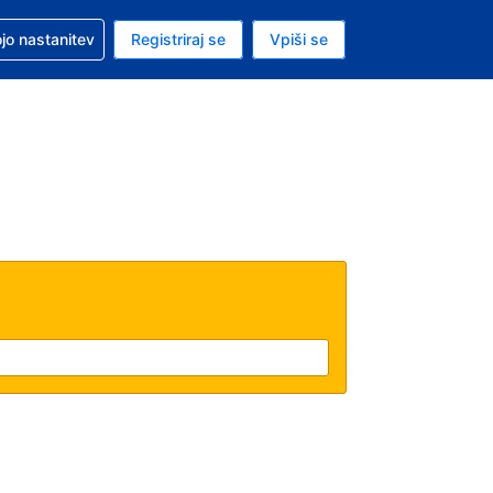
pomoč pri rezervaciji
jo nastanitev
Registriraj se
Vpiši se
a je ameriški dolar
i jezik je Slovenščini