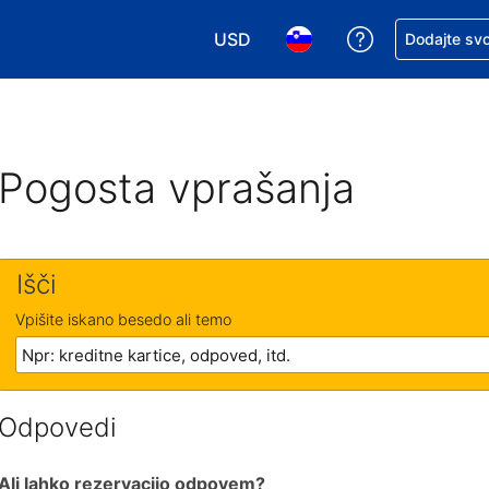
USD
Zaprosite za 
Dodajte svo
Izbira valute. Vaša trenutna valut
Izbira jezika. Vaš trenutn
Pogosta vprašanja
Išči
Vpišite iskano besedo ali temo
Odpovedi
Ali lahko rezervacijo odpovem?