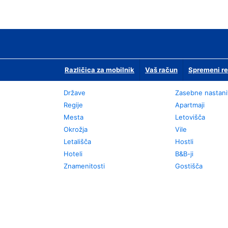
Različica za mobilnik
Vaš račun
Spremeni re
Države
Zasebne nastani
Regije
Apartmaji
Mesta
Letovišča
Okrožja
Vile
Letališča
Hostli
Hoteli
B&B-ji
Znamenitosti
Gostišča