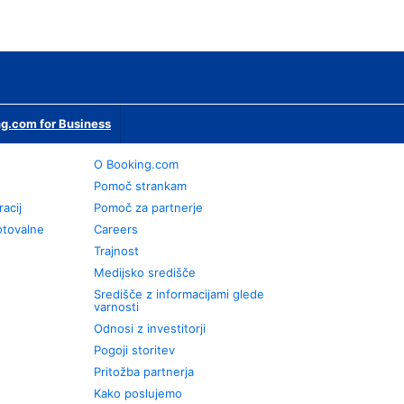
g.com for Business
O Booking.com
Pomoč strankam
racij
Pomoč za partnerje
otovalne
Careers
Trajnost
Medijsko središče
Središče z informacijami glede
varnosti
Odnosi z investitorji
Pogoji storitev
Pritožba partnerja
Kako poslujemo