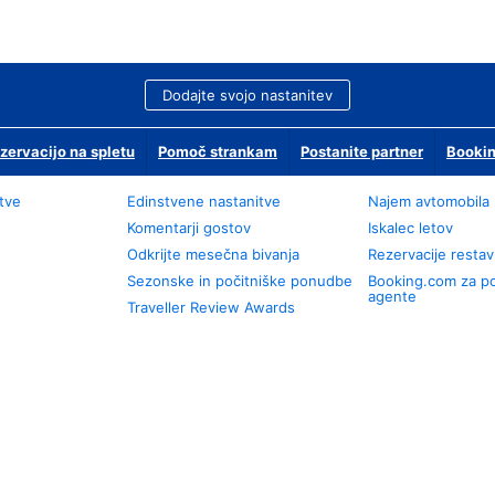
Dodajte svojo nastanitev
zervacijo na spletu
Pomoč strankam
Postanite partner
Bookin
tve
Edinstvene nastanitve
Najem avtomobila
Komentarji gostov
Iskalec letov
Odkrijte mesečna bivanja
Rezervacije restav
Sezonske in počitniške ponudbe
Booking.com za p
agente
Traveller Review Awards