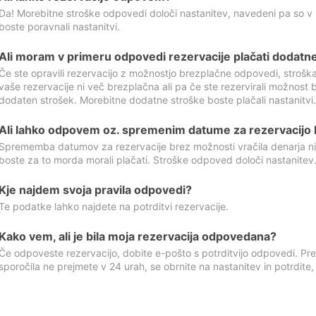
Da! Morebitne stroške odpovedi določi nastanitev, navedeni pa so v
boste poravnali nastanitvi.
Ali moram v primeru odpovedi rezervacije plačati dodatn
Če ste opravili rezervacijo z možnostjo brezplačne odpovedi, stroš
vaše rezervacije ni več brezplačna ali pa če ste rezervirali možnost 
dodaten strošek. Morebitne dodatne stroške boste plačali nastanitvi.
Ali lahko odpovem oz. spremenim datume za rezervacijo b
Sprememba datumov za rezervacije brez možnosti vračila denarja ni
boste za to morda morali plačati. Stroške odpoved določi nastanitev.
Kje najdem svoja pravila odpovedi?
Te podatke lahko najdete na potrditvi rezervacije.
Kako vem, ali je bila moja rezervacija odpovedana?
Če odpoveste rezervacijo, dobite e-pošto s potrditvijo odpovedi. Prev
sporočila ne prejmete v 24 urah, se obrnite na nastanitev in potrdite