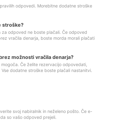
 pravilih odpovedi. Morebitne dodatne stroške
e stroške?
ka za odpoved ne boste plačali. Če odpoved
brez vračila denarja, boste morda morali plačati
rez možnosti vračila denarja?
 mogoča. Če želite rezervacijo odpovedati,
 Vse dodatne stroške boste plačali nastanitvi.
erite svoj nabiralnik in neželeno pošto. Če e-
, da so vašo odpoved prejeli.