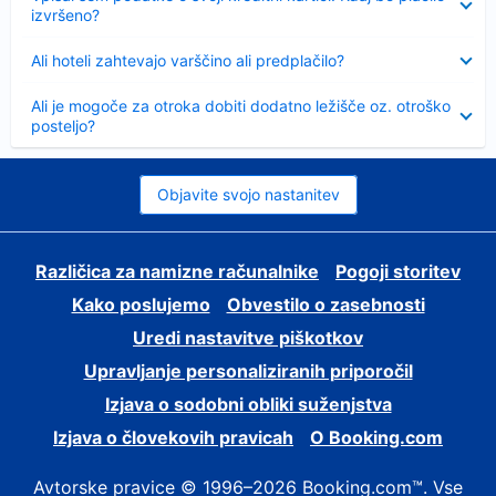
izvršeno?
Skrčeno
Ali hoteli zahtevajo varščino ali predplačilo?
Skrčeno
Ali je mogoče za otroka dobiti dodatno ležišče oz. otroško
posteljo?
Objavite svojo nastanitev
Različica za namizne računalnike
Pogoji storitev
Kako poslujemo
Obvestilo o zasebnosti
Uredi nastavitve piškotkov
Upravljanje personaliziranih priporočil
Izjava o sodobni obliki suženjstva
Izjava o človekovih pravicah
O Booking.com
Avtorske pravice © 1996–2026 Booking.com™. Vse