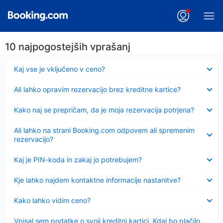
10 najpogostejših vprašanj
Skrčeno
Kaj vse je vključeno v ceno?
Skrčeno
Ali lahko opravim rezervacijo brez kreditne kartice?
Skrčeno
Kako naj se prepričam, da je moja rezervacija potrjena?
Skrčeno
Ali lahko na strani Booking.com odpovem ali spremenim
rezervacijo?
Skrčeno
Kaj je PIN-koda in zakaj jo potrebujem?
Skrčeno
Kje lahko najdem kontaktne informacije nastanitve?
Skrčeno
Kako lahko vidim ceno?
Skrčeno
Vpisal sem podatke o svoji kreditni kartici. Kdaj bo plačilo