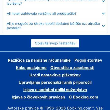
izvršeno?
Skrčeno
Ali hoteli zahtevajo varščino ali predplačilo?
Skrčeno
Ali je mogoče za otroka dobiti dodatno ležišče oz. otroško
posteljo?
Objavite svojo nastanitev
Različica za namizne računalnike
Pogoji storitev
Kako poslujemo
Obvestilo o zasebnosti
Uredi nastavitve piškotkov
Upravljanje personaliziranih priporočil
Izjava o sodobni obliki suženjstva
Izjava o človekovih pravicah
O Booking.com
Avtorske pravice © 1996–2026 Booking.com™. Vse