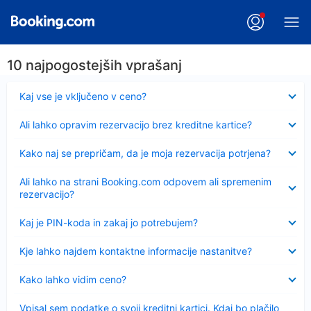
10 najpogostejših vprašanj
Skrčeno
Kaj vse je vključeno v ceno?
Skrčeno
Ali lahko opravim rezervacijo brez kreditne kartice?
Skrčeno
Kako naj se prepričam, da je moja rezervacija potrjena?
Skrčeno
Ali lahko na strani Booking.com odpovem ali spremenim
rezervacijo?
Skrčeno
Kaj je PIN-koda in zakaj jo potrebujem?
Skrčeno
Kje lahko najdem kontaktne informacije nastanitve?
Skrčeno
Kako lahko vidim ceno?
Skrčeno
Vpisal sem podatke o svoji kreditni kartici. Kdaj bo plačilo