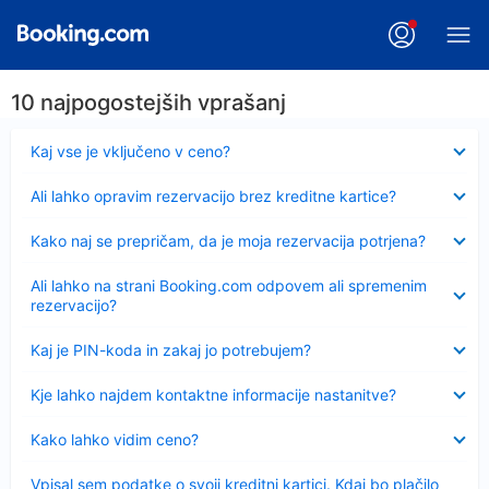
10 najpogostejših vprašanj
Skrčeno
Kaj vse je vključeno v ceno?
Skrčeno
Ali lahko opravim rezervacijo brez kreditne kartice?
Skrčeno
Kako naj se prepričam, da je moja rezervacija potrjena?
Skrčeno
Ali lahko na strani Booking.com odpovem ali spremenim
rezervacijo?
Skrčeno
Kaj je PIN-koda in zakaj jo potrebujem?
Skrčeno
Kje lahko najdem kontaktne informacije nastanitve?
Skrčeno
Kako lahko vidim ceno?
Skrčeno
Vpisal sem podatke o svoji kreditni kartici. Kdaj bo plačilo