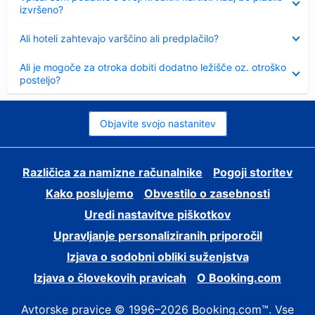
izvršeno?
Skrčeno
Ali hoteli zahtevajo varščino ali predplačilo?
Skrčeno
Ali je mogoče za otroka dobiti dodatno ležišče oz. otroško
posteljo?
Objavite svojo nastanitev
Različica za namizne računalnike
Pogoji storitev
Kako poslujemo
Obvestilo o zasebnosti
Uredi nastavitve piškotkov
Upravljanje personaliziranih priporočil
Izjava o sodobni obliki suženjstva
Izjava o človekovih pravicah
O Booking.com
Avtorske pravice © 1996–2026 Booking.com™. Vse